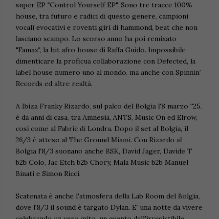
super EP "Control Yourself EP". Sono tre tracce 100%
house, tra futuro e radici di questo genere, campioni
vocali evocativi e roventi giri di hammond, beat che non
lasciano scampo. Lo scorso anno ha poi remixato
"Famax", la hit afro house di Raffa Guido. Impossibile
dimenticare la proficua collaborazione con Defected, la
label house numero uno al mondo, ma anche con Spinnin'
Records ed altre realtà.
A Ibiza Franky Rizardo, sul palco del Bolgia l'8 marzo ''25,
è da anni di casa, tra Amnesia, ANTS, Music On ed Elrow,
così come al Fabric di Londra. Dopo il set al Bolgia, il
26/3 è atteso al The Ground Miami. Con Rizardo al
Bolgia l'8/3 suonano anche BSK, David Jager, Davide T
b2b Colo, Jac Etch b2b Chory, Mala Music b2b Manuel
Binati e Simon Ricci.
Scatenata è anche l'atmosfera della Lab Room del Bolgia,
dove l'8/3 il sound è targato Dylan. E' una notte da vivere
celebrando un vero mito, un evento dall'irresistibile