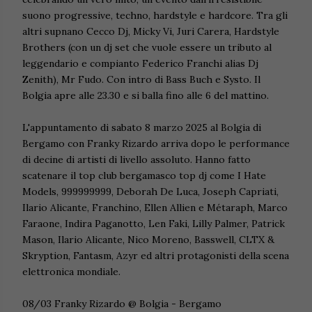
suono progressive, techno, hardstyle e hardcore. Tra gli
altri supnano Cecco Dj, Micky Vi, Juri Carera, Hardstyle
Brothers (con un dj set che vuole essere un tributo al
leggendario e compianto Federico Franchi alias Dj
Zenith), Mr Fudo. Con intro di Bass Buch e Systo. Il
Bolgia apre alle 23.30 e si balla fino alle 6 del mattino.
L'appuntamento di sabato 8 marzo 2025 al Bolgia di
Bergamo con Franky Rizardo arriva dopo le performance
di decine di artisti di livello assoluto. Hanno fatto
scatenare il top club bergamasco top dj come I Hate
Models, 999999999, Deborah De Luca, Joseph Capriati,
Ilario Alicante, Franchino, Ellen Allien e Métaraph, Marco
Faraone, Indira Paganotto, Len Faki, Lilly Palmer, Patrick
Mason, Ilario Alicante, Nico Moreno, Basswell, CLTX &
Skryption, Fantasm, Azyr ed altri protagonisti della scena
elettronica mondiale.
08/03 Franky Rizardo @ Bolgia - Bergamo