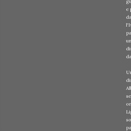
gu
e 
da
l'
pa
un
di
da
Un
di
Al
se
or
Li
so
pa