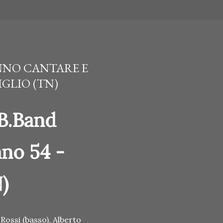
ANNO CANTARE E
GLIO (TN)
-B.Band
ano 54 -
)
Rossi (basso), Alberto