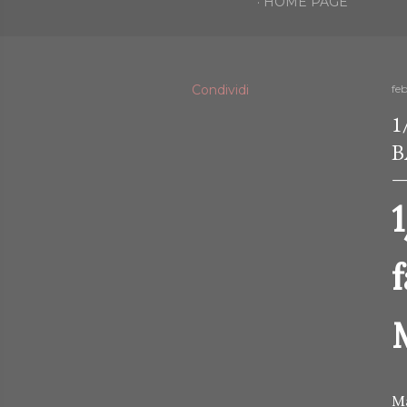
HOME PAGE
Condividi
fe
1
B
Ma