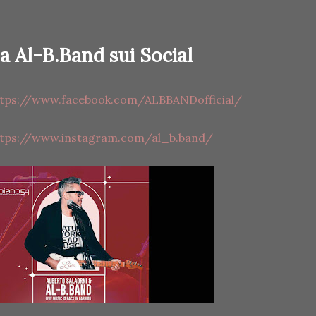
a Al-B.Band sui Social
ttps://www.facebook.com/ALBBANDofficial/
ttps://www.instagram.com/al_b.band/