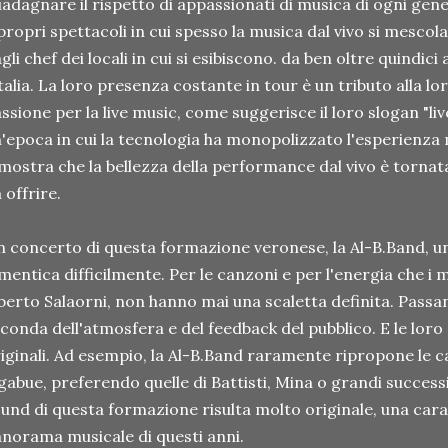
adagnare il rispetto di appassionati di musica di ogni gene
propri spettacoli in cui spesso la musica dal vivo si mescol
gli chef dei locali in cui si esibiscono. da ben oltre quindic
Italia. La loro presenza costante in tour è un tributo alla lo
ssione per la live music, come suggerisce il loro slogan "live
'epoca in cui la tecnologia ha monopolizzato l'esperienza 
mostra che la bellezza della performance dal vivo è tornat
 offrire.
 concerto di questa formazione veronese, la Al-B.Band, una 
mentica difficilmente. Per le canzoni e per l'energia che i 
berto Salaorni, non hanno mai una scaletta definita. Passan
conda dell'atmosfera e del feedback del pubblico. E le lor
iginali. Ad esempio, la Al-B.Band raramente ripropone le c
gabue, preferendo quelle di Battisti, Mina o grandi successi a
und di questa formazione risulta molto originale, una cara
norama musicale di questi anni.