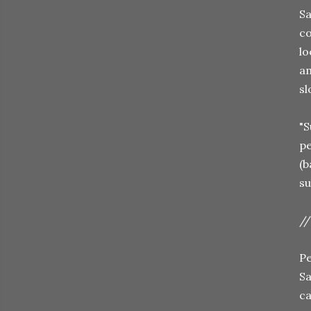
Sa
co
lo
am
sl
"S
pe
(b
su
//
Pe
Sa
ca