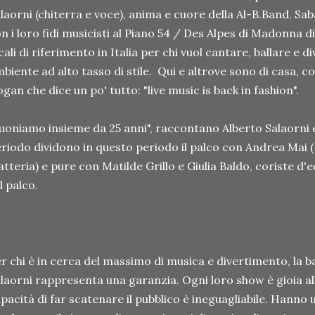
laorni (chiterra e voce), anima e cuore della Al-B.Band. Sa
n i loro fidi musicisti al Piano 54 / Des Alpes di Madonna d
cali di riferimento in Italia per chi vuol cantare, ballare e 
biente ad alto tasso di stile. Qui e altrove sono di casa, c
ogan che dice un po' tutto: "live music is back in fashion".
uoniamo insieme da 25 anni", raccontano Alberto Salaorni e
riodo dividono in questo periodo il palco con Andrea Mai 
atteria) e pure con Matilde Grillo e Giulia Baldo, coriste d
l palco.
r chi è in cerca del massimo di musica e divertimento, la b
laorni rappresenta una garanzia. Ogni loro show è gioia al
pacità di far scatenare il pubblico è ineguagliabile. Hanno 