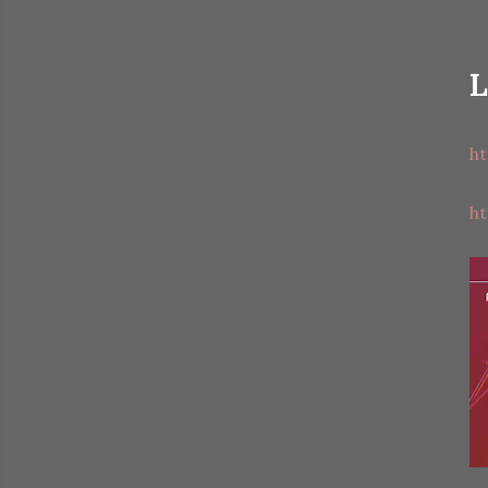
L
h
h