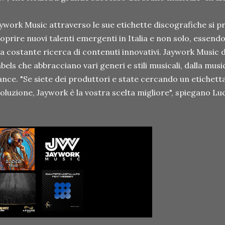
ywork Music attraverso le sue etichette discografiche si 
oprire nuovi talenti emergenti in Italia e non solo, essend
la costante ricerca di contenuti innovativi. Jaywork Music
bels che abbracciano vari generi e stili musicali, dalla musi
nce. "Se siete dei produttori e state cercando un etichett
oluzione, Jaywork è la vostra scelta migliore", spiegano Lu