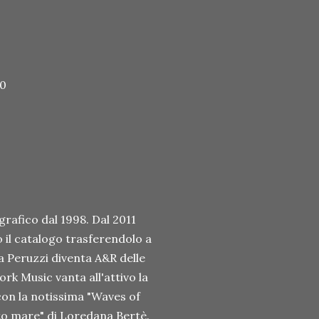
00
rafico dal 1998. Dal 2011
o il catalogo trasferendolo a
a Peruzzi diventa A&R delle
rk Music vanta all'attivo la
con la notissima "Waves of
lto mare" di Loredana Bertè.