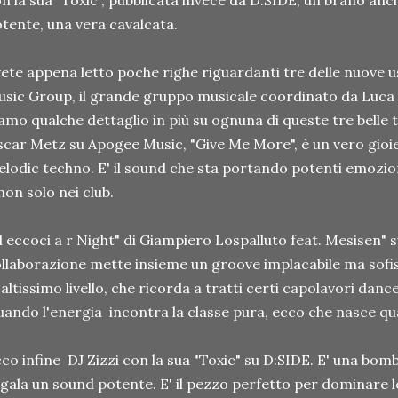
n la sua "Toxic", pubblicata invece da D:SIDE, un brano an
tente, una vera cavalcata.
ete appena letto poche righe riguardanti tre delle nuove u
sic Group, il grande gruppo musicale coordinato da Luca P
amo qualche dettaglio in più su ognuna di queste tre belle t
car Metz su Apogee Music, "Give Me More", è un vero gioiel
lodic techno. E' il sound che sta portando potenti emozion
non solo nei club.
 eccoci a r Night" di Giampiero Lospalluto feat. Mesisen" 
llaborazione mette insieme un groove implacabile ma sofi
 altissimo livello, che ricorda a tratti certi capolavori dance 
ando l'energia incontra la classe pura, ecco che nasce qua
co infine DJ Zizzi con la sua "Toxic" su D:SIDE. E' una bom
gala un sound potente. E' il pezzo perfetto per dominare le 