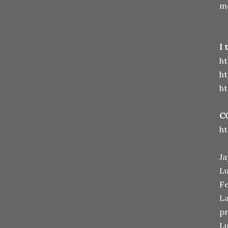
m
I 
h
h
h
C
h
Ja
Lu
Fe
La
pr
Lu