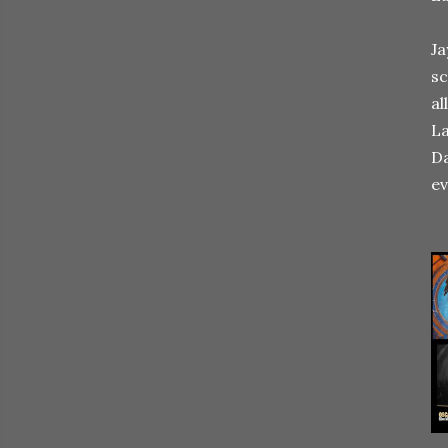
Ja
sc
al
La
Da
ev