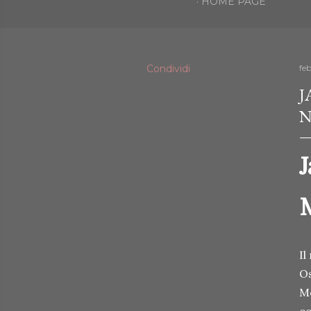
HOME PAGE
Condividi
fe
J
N
M
Il
Os
Me