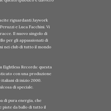
che questo ipnotico e davvero
scite riguardanti Jaywork
eruzzi e Luca Facchini. Vi
racce. Il nuovo singolo di
lo per gli appassionati di
i nei club di tutto il mondo
su Eightless Records: questa
sticato con una produzione
italiani di inizio 2000.
lcosa di speciale.
ba di pura energia, che
piste da ballo di tutto il