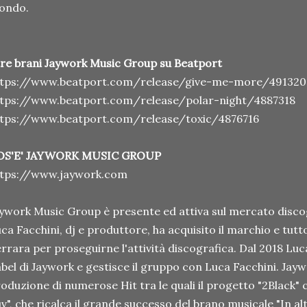
ondo.
tre brani Jaywork Music Group su Beatport
ttps://www.beatport.com/release/give-me-more/49132
ttps://www.beatport.com/release/polar-night/4887318
ttps://www.beatport.com/release/toxic/4876716
OS'E' JAYWORK MUSIC GROUP
ttps://www.jaywork.com
ywork Music Group è presente ed attiva sul mercato discog
ca Facchini, dj e produttore, ha acquisito il marchio e tutt
rrara per proseguirne l'attività discografica. Dal 2018 Luc
bel di Jaywork e gestisce il gruppo con Luca Facchini. Jaywo
oduzione di numerose Hit tra le quali il progetto "2Black" 
v", che ricalca il grande successo del brano musicale "In a