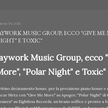
bbraio 06, 2025
AYWORK MUSIC GROUP, ECCO "GIVE ME 
IGHT" E TOXIC"
Jaywork Music Group, ecco 
ore", "Polar Night" e Toxic"
 ritmo decisamente house, per la precisione piano house e
car Metz con "Give Me More" su Apogee; "Polar Night" di 
sisen" su Eightless Records, un brano soffice e pronto a fa