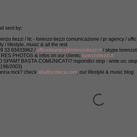
il sent by:
renzo tiezzi / ltc - lorenzo tiezzi comunicazione / pr agency / uffi
aly / lifestyle, music & all the rest
9 33 93433962 /
ufficiostampa@lorenzotiezzi.it
/ skype lorenzot
 RES PHOTOS & infos on our clients:
lorenzotiezzi.it
 SPAM? BASTA COMUNICATI? rispondici stop - write us: stop (
 196/2003)
nna rock? check
alladiscoteca.com
, our lifestyle & music blog