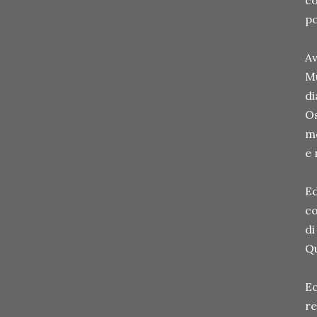
co
po
Av
Mu
di
Os
me
e 
Ed
co
di
Qu
Ec
re