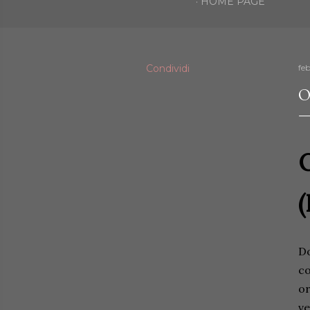
HOME PAGE
Condividi
fe
O
O
(
Do
co
or
ve