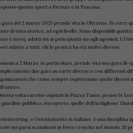
oposto questo sport a Firenze e in Toscana.
 gara del 2 marzo 2025 prende vita in Oltrarno. Si corre qu
nto di vista storico, ad ogni livello. Sono disponibili quattro
sso e nero), adatti sia ai principianti sia agli agonisti. L'Or
ort adatto a tutti, chi lo pratica ha età molto diverse.
menica 2 Marzo, in particolare, prende vita una gara Bi-spr
mplicemente due gare su carte diverse e con differenti diff
ganizzatori che come sempre ospiteranno anche diversi at
ll'estero.
uesta volta saremo ospitati in Piazza Tasso, presso le Leo
 giardino pubblico, riscoperto, quello dell'Ardiglione: Giar
orienteering, o Orientamento in italiano, è una disciplina sp
colo nei paesi scandinavi in forte crescita nel mondo. Si pr