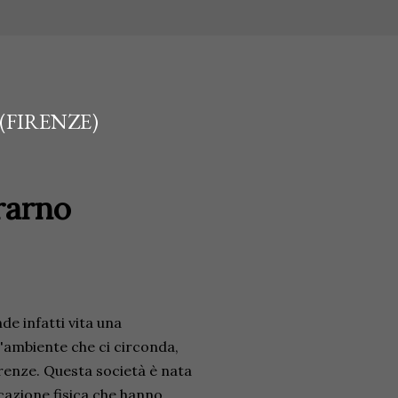
(FIRENZE)
rarno
e infatti vita una
'ambiente che ci circonda,
renze. Questa società è nata
ucazione fisica che hanno