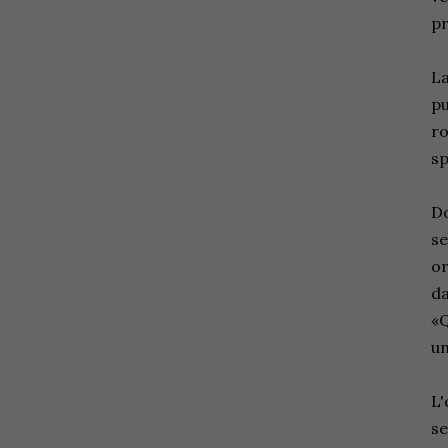
pr
La
pu
ro
sp
Do
se
or
da
«Q
un
L'
se