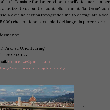
dalità. Consiste fondamentalmente nell'effettuare un per
ratterizzato da punti di controllo chiamati "lanterne" con l
ssola e di una cartina topografica molto dettagliata a scala
15.000) che contiene particolari del luogo da percorrere...
formazioni:
D Firenze Orienteering
l. 328 9469166
ail:
orifirenze@gmail.com
tps://www.orienteeringfirenze.it/