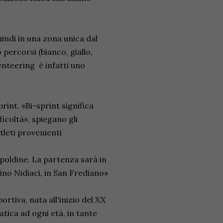
indi in una zona unica dal
 percorsi (bianco, giallo,
ienteering è infatti uno
int. «Bi-sprint significa
icoltà», spiegano gli
leti provenienti
poldine. La partenza sarà in
dino Nidiaci, in San Frediano»
ortiva, nata all'inizio del XX
atica ad ogni età, in tante