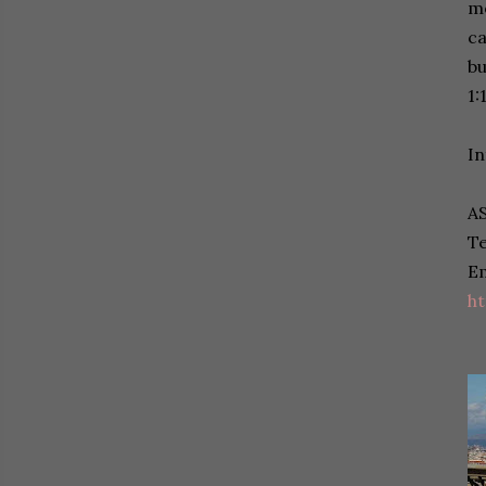
mo
ca
bu
1:
In
AS
Te
Em
ht