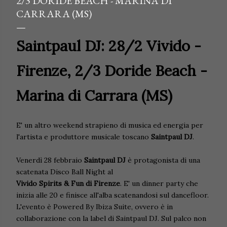
2/3 DORIDE BEACH - MARINA DI
CARRARA (MS)
Saintpaul DJ: 28/2 Vivido -
Firenze, 2/3 Doride Beach -
Marina di Carrara (MS)
E' un altro weekend strapieno di musica ed energia per
l'artista e produttore musicale toscano
Saintpaul DJ
.
Venerdì 28 febbraio
Saintpaul DJ
è protagonista di una
scatenata Disco Ball Night al
Vivido Spirits & Fun di Firenze
. E' un dinner party che
inizia alle 20 e finisce all'alba scatenandosi sul dancefloor.
L'evento è Powered By Ibiza Suite, ovvero è in
collaborazione con la label di Saintpaul DJ. Sul palco non