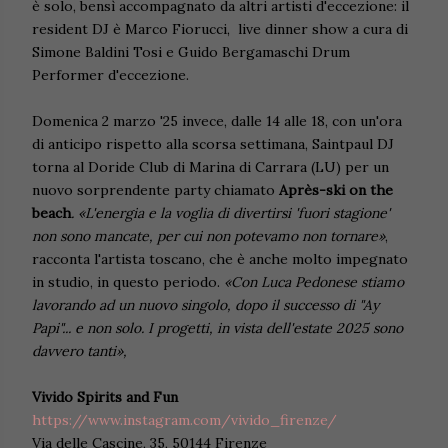
è solo, bensì accompagnato da altri artisti d'eccezione: il
resident DJ è Marco Fiorucci, live dinner show a cura di
Simone Baldini Tosi e Guido Bergamaschi Drum
Performer d'eccezione.
Domenica 2 marzo '25 invece, dalle 14 alle 18, con un'ora
di anticipo rispetto alla scorsa settimana, Saintpaul DJ
torna al Doride Club di Marina di Carrara (LU) per un
nuovo sorprendente party chiamato
Après-ski on the
beach
. «L'energia e la voglia di divertirsi 'fuori stagione'
non sono mancate, per cui non potevamo non tornare»
,
racconta l'artista toscano, che è anche molto impegnato
in studio, in questo periodo.
«Con Luca Pedonese stiamo
lavorando ad un nuovo singolo, dopo il successo di "Ay
Papi"... e non solo. I progetti, in vista dell'estate 2025 sono
davvero tanti»,
Vivido Spirits and Fun
https://www.instagram.com/vivido_firenze/
Via delle Cascine, 35, 50144 Firenze