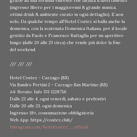
grazie ad una formula vincente che facilità il divertimento
(ingresso libero per i maggiorenni & grande musica,
ottimi drink & ambiente curato in ogni dettaglio). E non
solo. Da qualche tempo all'Hotel Costez si balla anche la
domenica, con la scatenata Domenica Italiana, per il locale
gestito da Paolo e Francesco Battaglia per un aperitivo
lungo (dalle 20 alle 23 circa) che rende più dolce la fine
del weekend.
/// /// ///
Hotel Costez - Cazzago (BS)
Via Sandro Pertini 2 - Cazzago San Martino (BS)
A4: Rovato. Info 331 1228756
Dalle 23 alle 4, ogni venerdì, sabato e prefestivi
Dalle 20 alle 23, ogni domenica
Ingresso 18+, consumazione obbligatoria
Web App: https://costez.club/
Instagram.com/hotelcostez__official