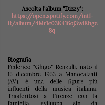
Ascolta l'album "Dizzy":
https://open.spotify.com/intl-
it/album/4Mr1e03K416oj3wiKhge
8q
Biografia
Federico "Ghigo" Renzulli, nato il
15 dicembre 1953 a Manocalzati
(AV), è una delle figure più
influenti della musica italiana.
Trasferitosi a Firenze con la
famiglia, sviluppa sin da