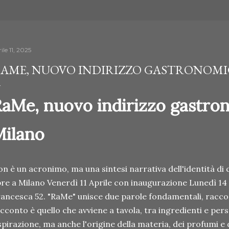
ile 11, 2025
AME, NUOVO INDIRIZZO GASTRONOMI
aMe, nuovo indirizzo gastro
Milano
n è un acronimo, ma una sintesi narrativa dell'identità di
re a Milano Venerdì 11 Aprile con inaugurazione Lunedì 14 Ap
ancesca 52. "RaMe" unisce due parole fondamentali, racco
cconto è quello che avviene a tavola, tra ingredienti e per
ispirazione, ma anche l'origine della materia, dei profumi e