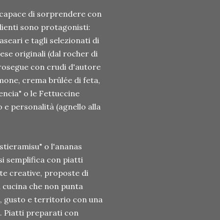
a, capace di sorprendere con
dienti sono protagonisti:
eari e tagli selezionati di
se originali (dal rocher di
prosegue con crudi d'autore
lmone, crema brûlée di feta,
lencia" o le Fettuccine
 e personalità (agnello alla
astieramisu" o l'ananas
i semplifica con piatti
ate creative, proposte di
na cucina che non punta
i, gusto e territorio con una
Piatti preparati con