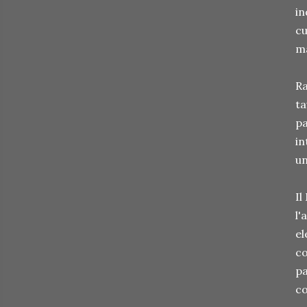
in
cu
ma
Ra
ta
pa
in
un
Il
l'
el
co
pa
co