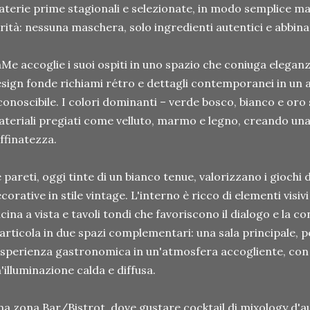
terie prime stagionali e selezionate, in modo semplice ma
rità: nessuna maschera, solo ingredienti autentici e abbina
Me accoglie i suoi ospiti in uno spazio che coniuga eleganz
sign fonde richiami rétro e dettagli contemporanei in un 
conoscibile. I colori dominanti – verde bosco, bianco e oro 
teriali pregiati come velluto, marmo e legno, creando una
ffinatezza.
 pareti, oggi tinte di un bianco tenue, valorizzano i giochi 
corative in stile vintage. L'interno è ricco di elementi visivi
cina a vista e tavoli tondi che favoriscono il dialogo e la c
 articola in due spazi complementari: una sala principale, 
esperienza gastronomica in un'atmosfera accogliente, con v
'illuminazione calda e diffusa.
a zona Bar/Bistrot, dove gustare cocktail di mixology d'a