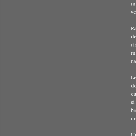
ma
ve
Ra
de
ri
ma
ra
Le
de
cu
si
l'
un
Un