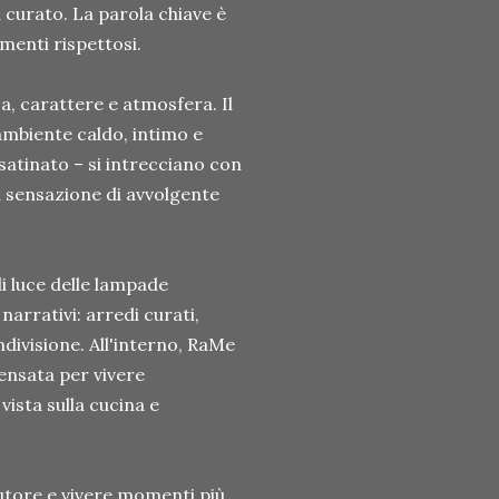
 curato. La parola chiave è
menti rispettosi.
a, carattere e atmosfera. Il
ambiente caldo, intimo e
satinato – si intrecciano con
 sensazione di avvolgente
di luce delle lampade
 narrativi: arredi curati,
ondivisione. All'interno, RaMe
pensata per vivere
ista sulla cucina e
utore e vivere momenti più