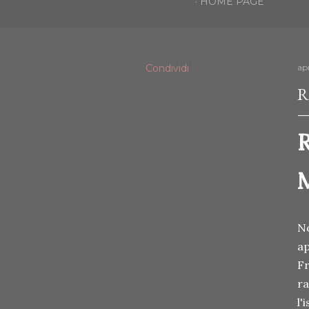
HOME PAGE
Condividi
apr
R
R
No
ap
Fr
ra
l'