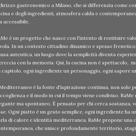
dirizzo gastronomico a Milano, che si differenzia come con
cina e degli ingredienti, atmosfera calda e contemporan
 accessibile.
Me è un progetto che nasce con l'intento di restituire val
vola. In un contesto cittadino dinamico e spesso freneti
usa autentica, un luogo dove la semplicità diventa esperien
treccia con la memoria. Qui, la cucina non è spettacolo, m
 capitolo, ogni ingrediente un personaggio, ogni sapore u
 Mediterraneo è la fonte d'ispirazione continua, non solo per
accoglienza e il modo in cui il tempo viene condiviso. RaMe
egante ma spontaneo. È pensato per chi cerca sostanza, ver
se. Ogni piatto è un gesto semplice, ogni ingrediente ha 
rla di calore e identità mediterranea. RaMe propone una
ntemporanea, che unisce profondamente territorio, stagion