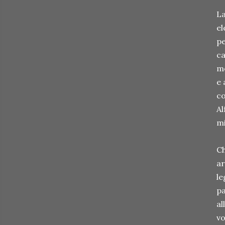
La
el
pe
ca
me
e 
co
Al
mi
Ch
ar
le
pa
al
vo