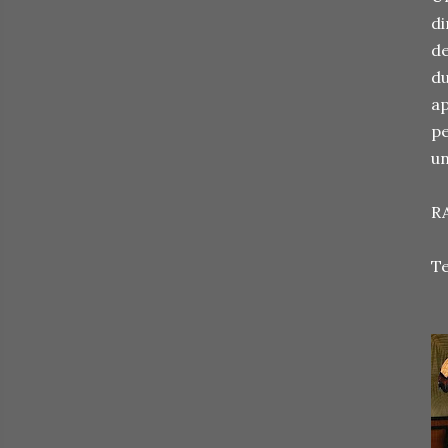
di
de
du
ap
pe
un
R
Te