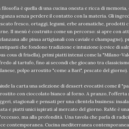
 filosofia è quella di una cucina onesta e ricca di memori
eganza senza perdere il contatto con la materia. Gli ingre
scato fresco, ortaggi, legumi, erbe aromatiche, prodotti cas
rne. Il menù è costruito come un percorso: si apre con atte
lanzana alle pinsa artigianali con caviale e champagne), 
antipasti che fondono tradizione e intuizione (cevice di sa
us cous di frisella), primi piatti intensi come la "Milano-Va
fredo al tartufo, fino ai secondi che giocano tra classicismo
lanese, polpo arrostito "come a Bari", pescato del giorno).
iude la carta una selezione di dessert evocativi come il "p
rostito con cioccolato bianco al forno. A pranzo, l'offerta s
ggeri, stagionali e pensati per una clientela business: insal
sta e piatti unici ispirati al mercato del giorno. RaMe è u
l'eccesso, ma alla profondità. Una tavola che parla di radic
ce contemporanea. Cucina mediterranea contemporanea. 