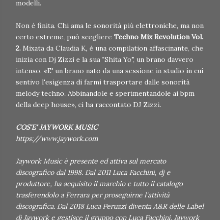
modelli.
Non è finita. Chi ama le sonorità più elettroniche, ma non
certo estreme, può scegliere
Techno Mix Revolution Vol.
2.
Mixata da Claudia K, è una compilation affascinante, che
inizia con Dj Zizzi e la sua "Shita Yo", un brano davvero
intenso. «E' un brano nato da una sessione in studio in cui
sentivo l'esigenza di farmi trasportare dalle sonorità
melody techno. Abbinandole e sperimentandole ai bpm
della deep house», ci ha raccontato DJ Zizzi.
COS'E' JAYWORK MUSIC
https://www.jaywork.com
Jaywork Music è presente ed attiva sul mercato
discografico dal 1998. Dal 2011 Luca Facchini, dj e
produttore, ha acquisito il marchio e tutto il catalogo
trasferendolo a Ferrara per proseguirne l'attività
discografica. Dal 2018 Luca Peruzzi diventa A&R delle Label
di Jaywork e gestisce il gruppo con Luca Facchini. Jaywork