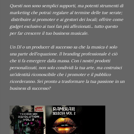
Questi non sono semplici supporti, ma potenti strumenti di
marketing che potrai: regalare al termine delle tue serate;
distribuire ai promoter e ai gestori dei locali; offrire come
gadget esclusivo ai tuoi fan più affezionati... tutto questo
per far crescere il tuo business musicale.
Un DJ o un producer di successo sa che la musica è solo
una parte dell'equazione. Il branding professionale è ciò
che ti fa emergere dalla massa. Con i nostri prodotti
personalizzati, non solo condividi la tua arte, ma costruisci
un'identità riconoscibile che i promoter e il pubblico
ricorderanno. Sei pronto a trasformare la tua passione in un
business di successo?