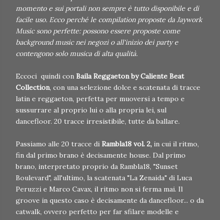
momento e sui portali non sempre è tutto disponibile e di
facile uso. Ecco perché le compilation proposte da Jaywork
Music sono perfette: possono essere proposte come
background music nei negozi o all'inizio dei party e
contengono solo musica di alta qualità.
Eccoci quindi con
Baila Reggaeton by Caliente Beat
Collection
, con una selezione dolce e scatenata di tracce
latin e reggaeton, perfetta per muoversi a tempo e
sussurrare al proprio lui o alla propria lei, sul
dancefloor. 20 tracce irresistibile, tutte da ballare.
Passiamo alle 20 tracce di
Rambla18 vol. 2,
in cui il ritmo,
fin dal primo brano è decisamente house. Dal primo
brano, interpretato proprio da Rambla18, "Sunset
Boulevard", all'ultimo, la scatenata "La Zenaida" di Luca
Peruzzi e Marco Cavax, il ritmo non si ferma mai. Il
groove in questo caso è decisamente da dancefloor... o da
catwalk, ovvero perfetto per far sfilare modelle e