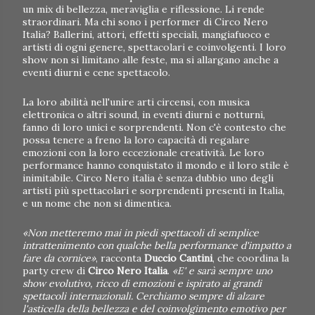
un mix di bellezza, meraviglia e riflessione. Li rende
straordinari. Ma chi sono i performer di Circo Nero
Italia? Ballerini, attori, effetti speciali, mangiafuoco e
artisti di ogni genere, spettacolari e coinvolgenti. I loro
show non si limitano alle feste, ma si allargano anche a
eventi diurni e cene spettacolo.
La loro abilità nell'unire arti circensi, con musica
elettronica o altri sound, in eventi diurni e notturni,
fanno di loro unici e sorprendenti. Non c'è contesto che
possa tenere a freno la loro capacità di regalare
emozioni con la loro eccezionale creatività. Le loro
performance hanno conquistato il mondo e il loro stile è
inimitabile. Circo Nero italia è senza dubbio uno degli
artisti più spettacolari e sorprendenti presenti in Italia,
e un nome che non si dimentica.
«Non metteremo mai in piedi spettacoli di semplice
intrattenimento con qualche bella performance d'impatto a
fare da cornice»
, racconta
Duccio Cantini
, che coordina la
party crew di
Circo Nero Italia
.
«E' e sarà sempre uno
show evolutivo, ricco di emozioni e ispirato ai grandi
spettacoli internazionali. Cerchiamo sempre di alzare
l'asticella della bellezza e del coinvolgimento emotivo per