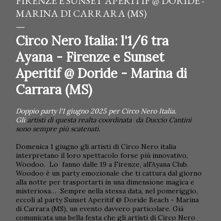
FIRENZE E SUNSET APERITIF @ DORIDE -
MARINA DI CARRARA (MS)
Circo Nero Italia: l'1/6 tra
Ayana - Firenze e Sunset
Aperitif @ Doride - Marina di
Carrara (MS)
Doppio party l'1 giugno 2025 per Circo Nero Italia.
Gli
artisti di questa realta coordinata da Duccio Cantini
sono sempre più scatenati.
Domenica 1 giugno gli artisti di Circo Nero italia
interpretano il loro spettacolo forse più innovativo,
Woodoo. Lo fanno dalle 19 a Firenze, all'Ayana Club.
Woodoo è un party emozionale che ti cattura dal giorno
alla notte per trasportarti in una dimensione magica e
misteriosa…
Sempre nella stessa data, nel pomeriggio,
eccoli
al party Sunset Aperitif @ Doride Beach - Marina
di Carrara (MS), un evento davvero particolare.
Già
comunicata una bella festa che gli artisti di Circo Nero