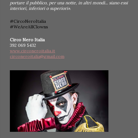
portare il pubblico, per una notte, in altri mondi... siano essi
interiori, inferiori o superiori»
.
#CircoNeroItalia
#WeAreAllClowns
Circo Nero Italia
392 069 5432
www.circoneroitalia.it
circoneroitalia@gmail.com