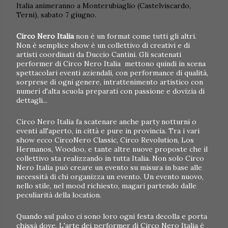
Italia animeranno a Monterubiaglio (Castelviscardo,
Terni), sabato 7 giugno.
Circo Nero Italia
non è un format come tutti gli altri.
Non è semplice show è un collettivo di creativi e di
artisti coordinati da Duccio Cantini. Gli scatenati
performer di Circo Nero Italia mettono quindi in scena
spettacolari eventi aziendali, con performance di qualità,
sorprese di ogni genere, intrattenimento artistico con
numeri d'alta scuola preparati con passione e dovizia di
dettagli...
Circo Nero Italia fa scatenare anche party notturni o
eventi all'aperto, in città e pure in provincia. Tra i vari
show ecco CircoNero Classic, Circo Revolution, Los
Hermanos, Woodoo, e tante altre nuove proposte che il
collettivo sta realizzando in tutta Italia. Non solo Circo
Nero Italia può creare un evento su misura in base alle
necessità di chi organizza un evento. Un evento nuovo,
nello stile, nel mood richiesto, magari partendo dalle
peculiarità della location.
Quando sul palco ci sono loro ogni festa decolla e porta
chissà dove. L'arte dei performer di Circo Nero Italia è