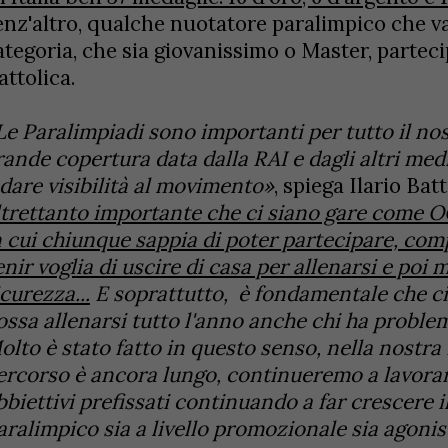
enz'altro, qualche nuotatore paralimpico che va
ategoria, che sia giovanissimo o Master, par
attolica.
Le Paralimpiadi sono importanti per tutto il no
rande copertura data dalla RAI e dagli altri med
 dare visibilità al movimento»
, spiega Ilario Bat
ltrettanto importante che ci siano gare come
n cui chiunque sappia di poter partecipare, com
enir voglia di uscire di casa per allenarsi e poi 
icurezza...
E soprattutto, è fondamentale che ci 
ossa allenarsi tutto l'anno anche chi ha problem
olto è stato fatto in questo senso, nella nostra
ercorso è ancora lungo, continueremo a lavorar
bbiettivi prefissati continuando a far crescere
aralimpico sia a livello promozionale sia agonis