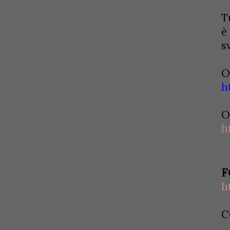
T
è
s
O
h
O
h
F
h
C