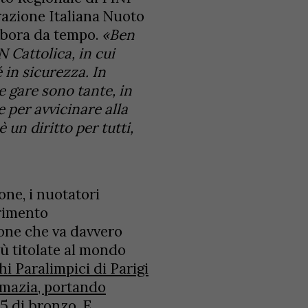
razione Italiana Nuoto
abora da tempo.
«Ben
Cattolica, in cui
é in sicurezza. In
e gare sono tante, in
 per avvicinare alla
 un diritto per tutti,
one, i nuotatori
erimento
rone che va davvero
iù titolate al mondo
hi Paralimpici di Parigi
emazia, portando
 15 di bronzo
. E