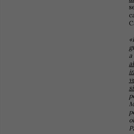
s
c
C
«
g
a
a
i
v
s
p
M
p
o
P