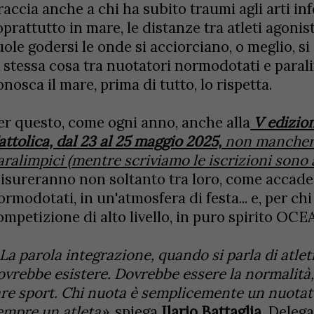
raccia anche a chi ha subito traumi agli arti inf
oprattutto in mare, le distanze tra atleti agoni
uole godersi le onde si acciorciano, o meglio, s
a stessa cosa tra nuotatori normodotati e para
onosca il mare, prima di tutto, lo rispetta.
er questo, come ogni anno, anche alla
V edizi
attolica, dal 23 al 25 maggio 2025,
non manchera
aralimpici (mentre scriviamo le iscrizioni sono
isureranno non soltanto tra loro, come accade d
ormodotati, in un'atmosfera di festa... e, per ch
ompetizione di alto livello, in puro spirito O
La parola integrazione, quando si parla di atlet
ovrebbe esistere. Dovrebbe essere la normalità,
are sport. Chi nuota è semplicemente un nuotato
empre un atleta»
, spiega
Ilario Battaglia
, Deleg