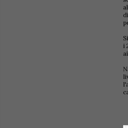
a
d
pe
S
i
a
N
l
l
c