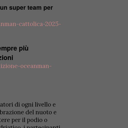
un super team per
nman-cattolica-2025-
empre più
zioni
dizione-oceanman-
ori di ogni livello e
ebrazione del nuoto e
ere per il podio o
riatico, i partecipanti