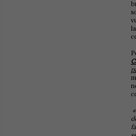
b
s
v
l
c
P
C
p
m
n
c
«
d
f
s