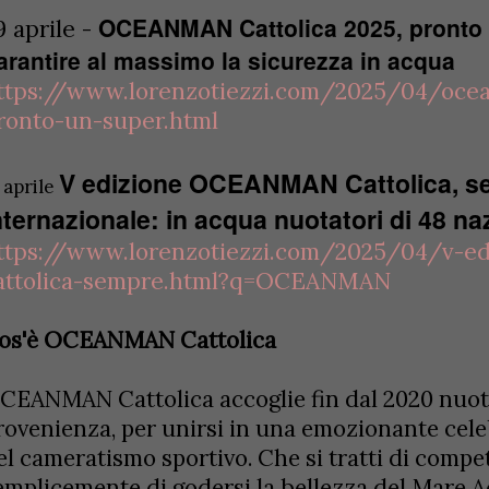
OCEANMAN Cattolica 2025, pronto 
9 aprile -
arantire al massimo la sicurezza in acqua
ttps://www.lorenzotiezzi.com/2025/04/ocea
ronto-un-super.html
V edizione OCEANMAN Cattolica, s
 aprile
nternazionale: in acqua nuotatori di 48 na
ttps://www.lorenzotiezzi.com/2025/04/v-e
attolica-sempre.html?q=OCEANMAN
os'è OCEANMAN Cattolica
CEANMAN Cattolica accoglie fin dal 2020 nuotat
rovenienza, per unirsi in una emozionante cel
el cameratismo sportivo. Che si tratti di compet
emplicemente di godersi la bellezza del Mare Ad