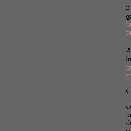
2
g
h
p
15
i
h
c
C
O
p
d
s