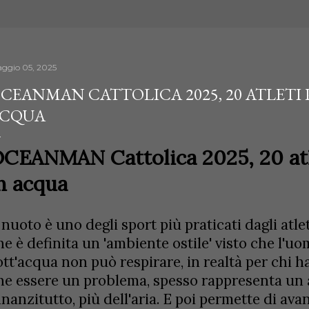
ggio 05, 2025
CEANMAN CATTOLICA 2025, 20 ATLETI 
CQUA
CEANMAN Cattolica 2025, 20 atl
n acqua
l nuoto è uno degli sport più praticati dagli atle
he è definita un 'ambiente ostile' visto che l'uo
ott'acqua non può respirare, in realtà per chi h
he essere un problema, spesso rappresenta un a
nnanzitutto, più dell'aria. E poi permette di a