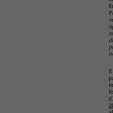
E
P
v
o
r
d
p
n
E
p
i
f
(
2
a