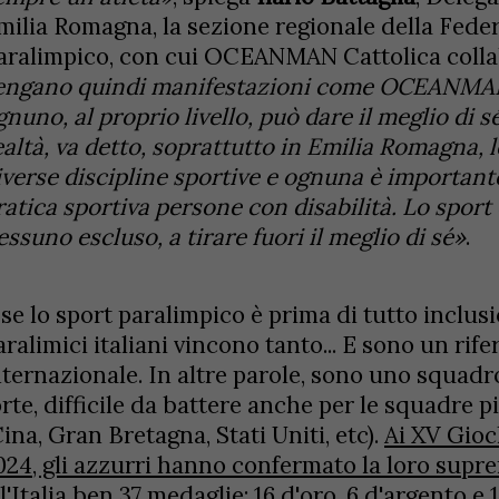
milia Romagna, la sezione regionale della Fede
aralimpico, con cui OCEANMAN Cattolica coll
engano quindi manifestazioni come OCEANMAN 
gnuno, al proprio livello, può dare il meglio di s
ealtà, va detto, soprattutto in Emilia Romagna, l
iverse discipline sportive e ognuna è importante
ratica sportiva persone con disabilità. Lo sport è
essuno escluso, a tirare fuori il meglio di sé»
.
 se lo sport paralimpico è prima di tutto inclusi
aralimici italiani vincono tanto... E sono un rif
nternazionale. In altre parole, sono uno squad
orte, difficile da battere anche per le squadre p
Cina, Gran Bretagna, Stati Uniti, etc).
Ai XV Gioc
024, gli azzurri hanno confermato la loro supr
ll'Italia ben 37 medaglie: 16 d'oro, 6 d'argento e