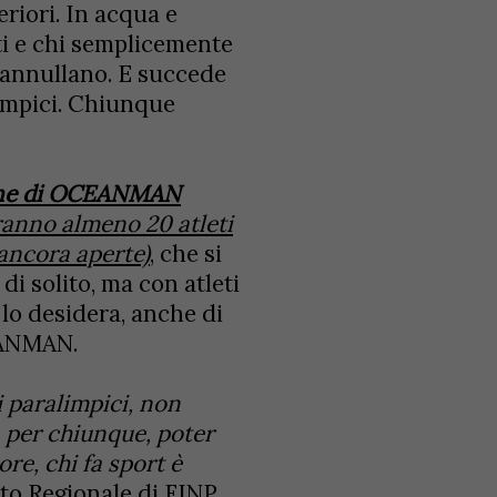
eriori. In acqua e
sti e chi semplicemente
i annullano. E succede
limpici. Chiunque
one di OCEANMAN
nno almeno 20 atleti
 ancora aperte)
, che si
i solito, ma con atleti
i lo desidera, anche di
CEANMAN.
i paralimpici, non
 per chiunque, poter
re, chi fa sport è
ato Regionale di FINP