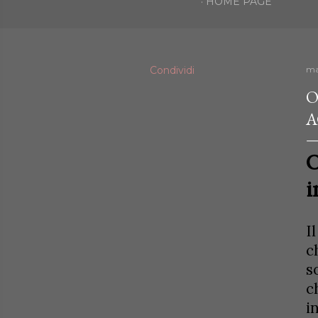
HOME PAGE
Condividi
ma
O
A
O
i
I
c
s
c
i