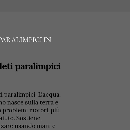
PARALIMPICI IN
eti paralimpici
ti paralimpici. L'acqua,
mo nasce sulla terra e
a problemi motori, più
iuto. Sostiene,
vanzare usando mani e