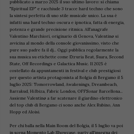
pubblicato a marzo 2025 il suo ultimo lavoro: si chiama
"Spiritual EP" e racchiude 3 tracce hard techno che sono
la sintesi perfetta di uno stile musicale unico. La sua è
infatti una hard techno oscura e ipnotica, fatta di energia,
potenza e grande precisione ritmica. All'anagrafe
Valentino Marchiori, originario di Genova, Valentinø si
avvicina al mondo della console giovanissimo, visto che
pure suo padre fa il dj... Oggi pubblica regolarmente la
sua musica su etichette come Etruria Beat, Suara, Second
State, Off Recordings e Galactica Music. Il 2025 è
costellato da appuntamenti in festival e club prestigiosi
per questo artista protagonista al Bolgia di Bergamo il 5
luglio 2025: Tomorrowland, Awakenings, Dreambeach,
Barrakud, Hi Ibiza, Fabric London, OFFSonar Barcellona...
Assieme Valentinø a far scatenare il giardino elettronico
del top club di Bergamo ci sono anche Alex Rubino, Ann
Hopp ed Aloisi.
Per chi balla nella Main Room del Bolgia, il 5 luglio va poi
in scena Momento Lab Showcase, party all'insegna dei