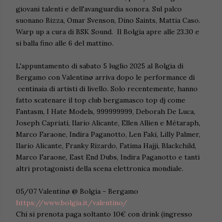
giovani talenti e dell'avanguardia sonora. Sul palco
suonano Bizza, Omar Svenson, Dino Saints, Mattia Caso.
Warp up a cura di BSK Sound. Il Bolgia apre alle 23.30 e
si balla fino alle 6 del mattino.
L'appuntamento di sabato 5 luglio 2025 al Bolgia di
Bergamo con Valentinø arriva dopo le performance di
centinaia di artisti di livello. Solo recentemente, hanno
fatto scatenare il top club bergamasco top dj come
Fantasm, I Hate Models, 999999999, Deborah De Luca,
Joseph Capriati, Ilario Alicante, Ellen Allien e Métaraph,
Marco Faraone, Indira Paganotto, Len Faki, Lilly Palmer,
Ilario Alicante, Franky Rizardo, Fatima Hajji, Blackchild,
Marco Faraone, East End Dubs, Indira Paganotto e tanti
altri protagonisti della scena elettronica mondiale.
05/07 Valentinø @ Bolgia - Bergamo
https://www.bolgia.it/valentino/
Chi si prenota paga soltanto
10€ con drink (ingresso