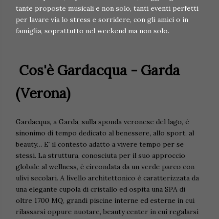
tante proposte musicali e non solo, tanti eventi perfetti
per lavare via lo stress e sorridere, con gli amici o in
famiglia, soprattutto nel weekend ma non solo.
Cos'è Gardacqua - Garda
(Verona)
Gardacqua, a Garda, sulla sponda veronese del lago, è
sinonimo di tempo dedicato al benessere, allo sport, al
beauty… E' il contesto adatto a vivere tempo per se
stessi. La struttura, conosciuta per il suo approccio
globale al wellness, è circondata da un verde parco con
ulivi secolari. A livello architettonico è caratterizzata da
una elegante cupola di cristallo ed ospita una SPA di
oltre 1700 MQ, grandi piscine interne ed esterne in cui
rilassarsi oppure nuotare, beauty center in cui regalarsi