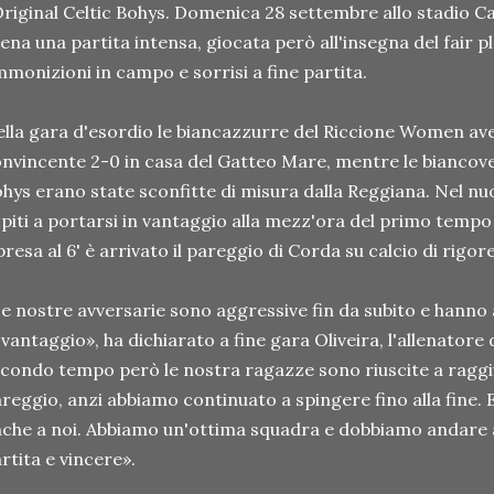
Original Celtic Bohys. Domenica 28 settembre allo stadio Cal
ena una partita intensa, giocata però all'insegna del fair pl
monizioni in campo e sorrisi a fine partita.
lla gara d'esordio le biancazzurre del Riccione Women av
nvincente 2-0 in casa del Gatteo Mare, mentre le biancover
hys erano state sconfitte di misura dalla Reggiana. Nel n
piti a portarsi in vantaggio alla mezz'ora del primo temp
presa al 6' è arrivato il pareggio di Corda su calcio di rigore
e nostre avversarie sono aggressive fin da subito e hanno a
 vantaggio», ha dichiarato a fine gara Oliveira, l'allenator
condo tempo però le nostra ragazze sono riuscite a ragg
reggio, anzi abbiamo continuato a spingere fino alla fine. 
che a noi. Abbiamo un'ottima squadra e dobbiamo andare 
rtita e vincere».