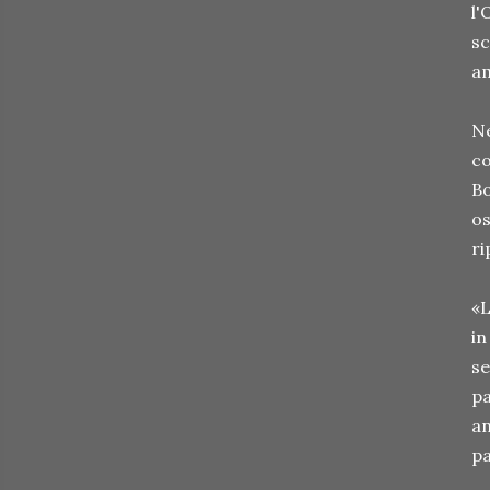
l'
sc
am
Ne
co
Bo
os
ri
«L
in
se
pa
an
pa