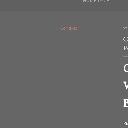
HOME PAGE
Condividi
se
C
P
C
W
Ri