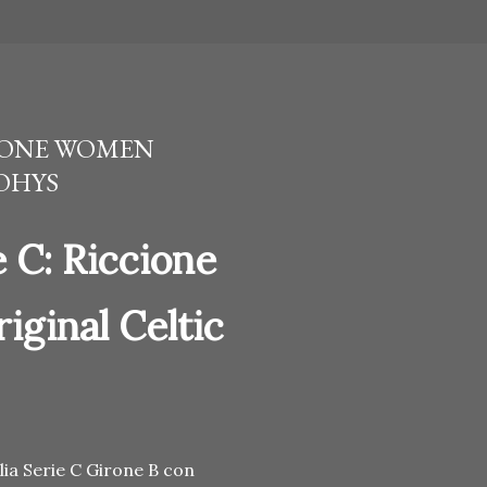
CIONE WOMEN
BOHYS
 C: Riccione
iginal Celtic
ia Serie C Girone B con