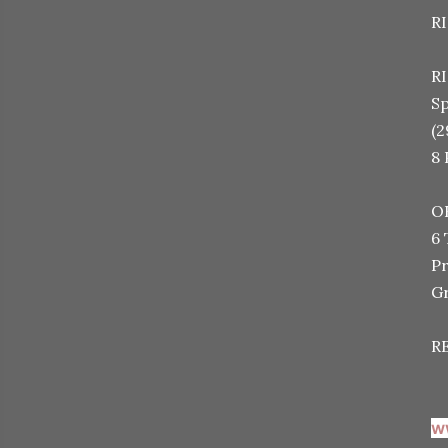
R
RI
Sp
(2
8 
OR
6 
Pr
Gr
RE
w