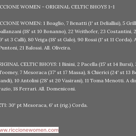
ICCIONE WOMEN - ORIGINAL CELTIC BHOYS 1-1
CCIONE WOMEN: 1 Boaglio, 7 Benatti (1' st Deliallisi), 5 Gril
allanzani (18' st 10 Bonanno), 22 Weithofer, 23 Costantini, 
9' st 3 Calli), 80 Veiga (18' st Galo), 90 Rossi (1' st 11 Corda).
Puntoni, 21 Balossi. All. Oliveira.
IGINAL CELTIC BHOYS: 1 Binini, 2 Pacella (15' st 14 Bursi), 
Toomey, 7 Mesoraca (37' st 17 Massa), 8 Chierici (24' st 13 Bo
andi), 10 Antolini (28' st 20 Vasirani), 11 Toma Menotti. A dis
azio, 18 Ferrari. All. Domeniconi.
TI: 30' pt Mesoraca, 6' st (rig.) Corda.
ww.riccionewomen.com