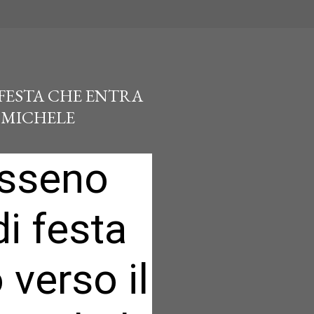
 FESTA CHE ENTRA
N MICHELE
isseno
i festa
 verso il