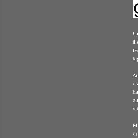
Un
il
te
le
Am
as
ha
au
vi
Ma
ap