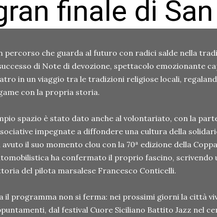
gran finale di Sa
 percorso che guarda al futuro con radici salde nella tra
 successo di Note di devozione, spettacolo emozionante c
atro in un viaggio tra le tradizioni religiose locali, regalan
game con la propria storia.
pio spazio è stato dato anche al volontariato, con la part
sociative impegnate a diffondere una cultura della solidari
 avuto il suo momento clou con la 70ª edizione della Coppa
tomobilistica ha confermato il proprio fascino, scrivendo
ttoria del pilota marsalese Francesco Conticelli.
 il programma non si ferma: nei prossimi giorni la città v
puntamenti, dal festival Cuore Siciliano Battito Jazz nel c