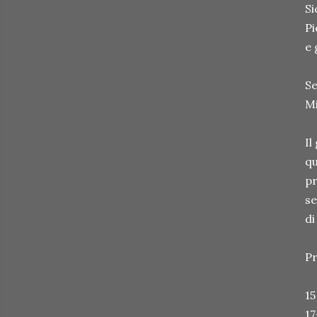
Si
Pi
e 
Se
Mi
Il
qu
pr
se
di
P
15
17