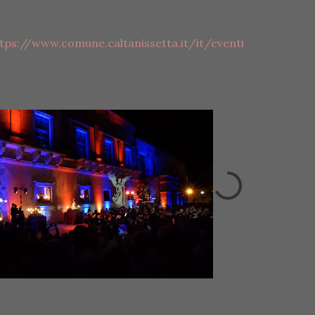
tps://www.comune.caltanissetta.it/it/eventi