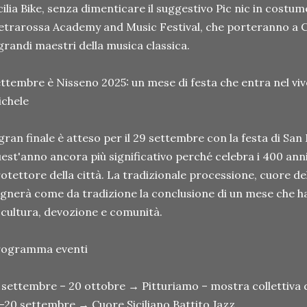
cilia Bike, senza dimenticare il suggestivo Pic nic in costum
etrarossa Academy and Music Festival, che porteranno a Ca
grandi maestri della musica classica.
ttembre è Nisseno 2025: un mese di festa che entra nel vivo
chele
 gran finale è atteso per il 29 settembre con la festa di S
est'anno ancora più significativo perché celebra i 400 anni
otettore della città. La tradizionale processione, cuore del
gnerà come da tradizione la conclusione di un mese che ha
 cultura, devozione e comunità.
rogramma eventi
 settembre – 20 ottobre → Pitturiamo – mostra collettiva d
–20 settembre → Cuore Siciliano Battito Jazz