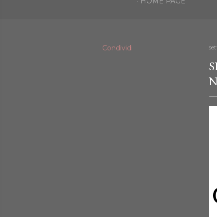
HOME PAGE
Condividi
se
S
N