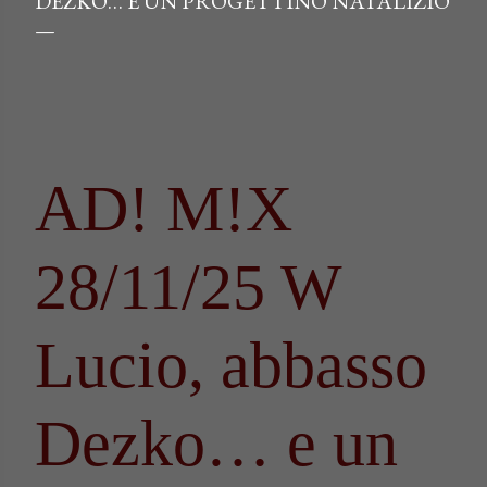
DEZKO… E UN PROGETTINO NATALIZIO
AD! M!X
28/11/25 W
Lucio, abbasso
Dezko… e un