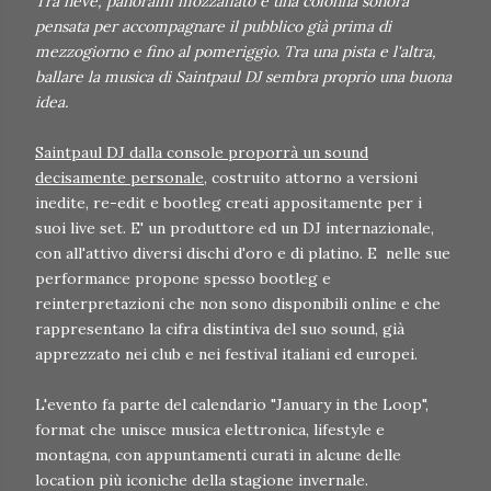
Tra neve, panorami mozzafiato e una colonna sonora
pensata per accompagnare il pubblico già prima di
mezzogiorno e fino al pomeriggio. Tra una pista e l'altra,
ballare la musica di Saintpaul DJ sembra proprio una buona
idea.
Saintpaul DJ dalla console proporrà un sound
decisamente personale
, costruito attorno a versioni
inedite, re-edit e bootleg creati appositamente per i
suoi live set. E' un produttore ed un DJ internazionale,
con all'attivo diversi dischi d'oro e di platino. E nelle sue
performance propone spesso bootleg e
reinterpretazioni che non sono disponibili online e che
rappresentano la cifra distintiva del suo sound, già
apprezzato nei club e nei festival italiani ed europei.
L'evento fa parte del calendario "January in the Loop",
format che unisce musica elettronica, lifestyle e
montagna, con appuntamenti curati in alcune delle
location più iconiche della stagione invernale.