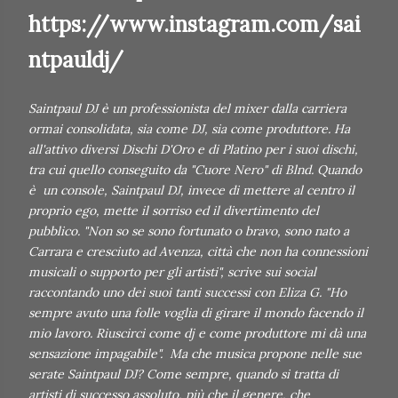
https://www.instagram.com/sai
ntpauldj/
Saintpaul DJ è un professionista del mixer dalla carriera
ormai consolidata, sia come DJ, sia come produttore. Ha
all'attivo diversi Dischi D'Oro e di Platino per i suoi dischi,
tra cui quello conseguito da "Cuore Nero" di Blnd. Quando
è un console, Saintpaul DJ, invece di mettere al centro il
proprio ego, mette il sorriso ed il divertimento del
pubblico. "Non so se sono fortunato o bravo, sono nato a
Carrara e cresciuto ad Avenza, città che non ha connessioni
musicali o supporto per gli artisti", scrive sui social
raccontando uno dei suoi tanti successi con Eliza G. "Ho
sempre avuto una folle voglia di girare il mondo facendo il
mio lavoro. Riuscirci come dj e come produttore mi dà una
sensazione impagabile". Ma che musica propone nelle sue
serate Saintpaul DJ? Come sempre, quando si tratta di
artisti di successo assoluto, più che il genere, che