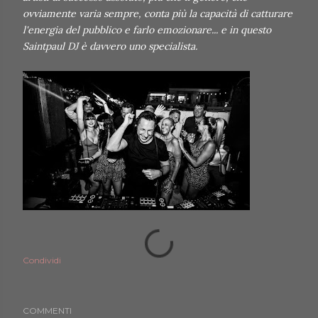
ovviamente varia sempre, conta più la capacità di catturare
l'energia del pubblico e farlo emozionare... e in questo
Saintpaul DJ è davvero uno specialista.
Condividi
COMMENTI