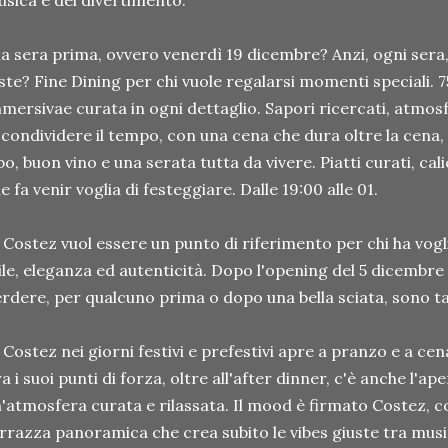
sica e del divertimento.
la sera prima, ovvero venerdì 19 dicembre? Anzi, ogni sera
ste? Fine Dining per chi vuole regalarsi momenti speciali.
mersivae curata in ogni dettaglio. Sapori ricercati, atmosf
 condividere il tempo, con una cena che dura oltre la cena
bo, buon vino e una serata tutta da vivere. Piatti curati, cal
e fa venir voglia di festeggiare. Dalle 19:00 alle 01.
 Costez vuol essere un punto di riferimento per chi ha vogl
ile, eleganza ed autenticità. Dopo l'opening del 5 dicembr
rdere, per qualcuno prima o dopo una bella sciata, sono ta
 Costez nei giorni festivi e prefestivi apre a pranzo e a ce
a i suoi punti di forza, oltre all'after dinner, c'è anche l'aper
'atmosfera curata e rilassata. Il mood è firmato Costez, con
rrazza panoramica che crea subito le vibes giuste tra music