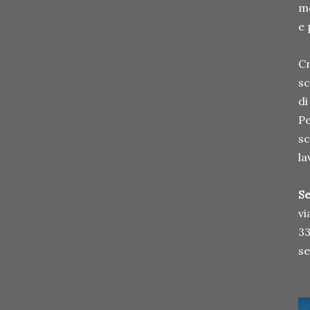
mo
e 
Cr
sc
di
Pe
sc
la
Se
vi
33
se