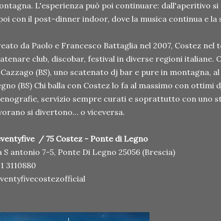
ntagna. L'esperienza può poi continuare: dall'aperitivo si
poi con il post-dinner indoor, dove la musica continua e l
eato da Paolo e Francesco Battaglia nel 2007, Costez nel
atenare club, discobar, festival in diverse regioni italiane.
 Cazzago (BS), uno scatenato dj bar e pure in montagna, al 
gno (BS) Chi balla con Costez lo fa al massimo con ottimi dj
enografie, servizio sempre curati e soprattutto con uno s
vorano si divertono… o viceversa.
ventyfive / 75 Costez - Ponte di Legno
a S antonio 7-5, Ponte Di Legno 25056 (Brescia)
1 3110880
ventyfivecostezofficial