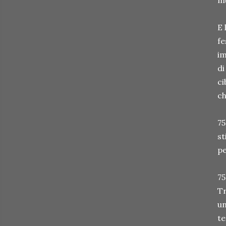
mu
E 
fe
im
di
ci
ch
75
st
pe
75
Tr
un
te