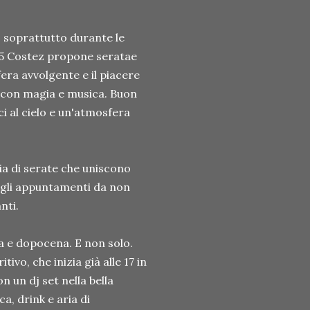
, soprattutto durante le
 75 Costez propone seratae
era avvolgente e il piacere
, con magia e musica. Buon
ici al cielo e un'atmosfera
ia di serate che uniscono
e gli appuntamenti da non
nti.
na e dopocena. E non solo.
itivo, che inizia già alle 17 in
 un dj set nella bella
a, drink e aria di