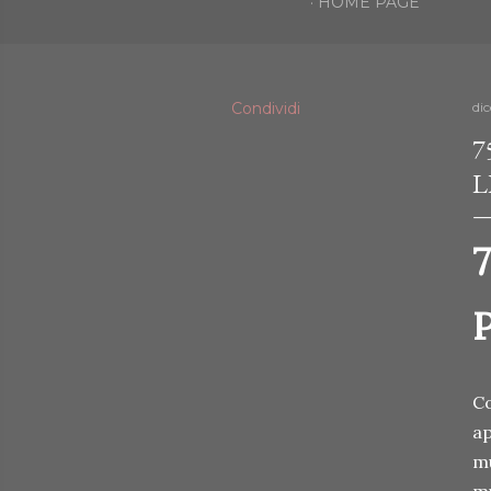
HOME PAGE
Condividi
di
7
L
7
P
Co
ap
mu