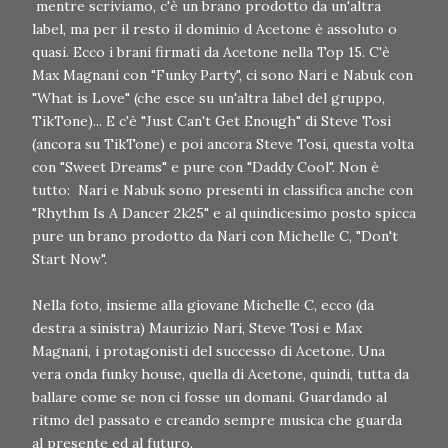
mentre scriviamo, c'è un brano prodotto da un'altra
label, ma per il resto il dominio d Acetone è assoluto o
quasi. Ecco i brani firmati da Acetone nella Top 15. C'è
Max Magnani con "Funky Party", ci sono Nari e Nabuk con
"What is Love" (che esce su un'altra label del gruppo,
TikTone)... E c'è "Just Can't Get Enough" di Steve Tosi
(ancora su TikTone) e poi ancora Steve Tosi, questa volta
con "Sweet Dreams" e pure con "Daddy Cool". Non è
tutto: Nari e Nabuk sono presenti in classifica anche con
"Rhythm Is A Dancer 2k25" e al quindicesimo posto spicca
pure un brano prodotto da Nari con Michelle C, "Don't
Start Now".
Nella foto, insieme alla giovane Michelle C, ecco (da
destra a sinistra) Maurizio Nari, Steve Tosi e Max
Magnani, i protagonisti del successo di Acetone. Una
vera onda funky house, quella di Acetone, quindi, tutta da
ballare come se non ci fosse un domani. Guardando al
ritmo del passato e creando sempre musica che guarda
al presente ed al futuro.