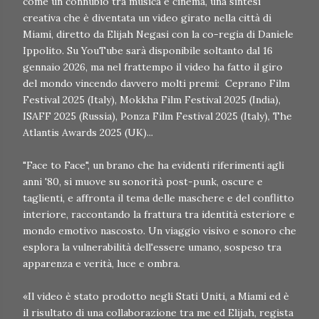
come un connubio tra musica e cinema, una sintesi
creativa che è diventata un video girato nella città di
Miami, diretto da Elijah Negasi con la co-regia di Daniele
Ippolito. Su YouTube sarà disponibile soltanto dal 16
gennaio 2026, ma nel frattempo il video ha fatto il giro
del mondo vincendo davvero molti premi: Ceprano Film
Festival 2025 (Italy), Mokkha Film Festival 2025 (India),
ISAFF 2025 (Russia), Ponza Film Festival 2025 (Italy), The
Atlantis Awards 2025 (UK)...
"Face to Face", un brano che ha evidenti riferimenti agli
anni '80, si muove su sonorità post-punk, oscure e
taglienti, e affronta il tema delle maschere e del conflitto
interiore, raccontando la frattura tra identità esteriore e
mondo emotivo nascosto. Un viaggio visivo e sonoro che
esplora la vulnerabilità dell'essere umano, sospeso tra
apparenza e verità, luce e ombra.
«Il video è stato prodotto negli Stati Uniti, a Miami ed è
il risultato di una collaborazione tra me ed Elijah, regista