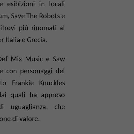
esibizioni in locali
ium, Save The Robots e
trovi più rinomati al
Italia e Grecia.
i Def Mix Music e Saw
re con personaggi del
to Frankie Knuckles
ai quali ha appreso
di uguaglianza, che
one di valore.