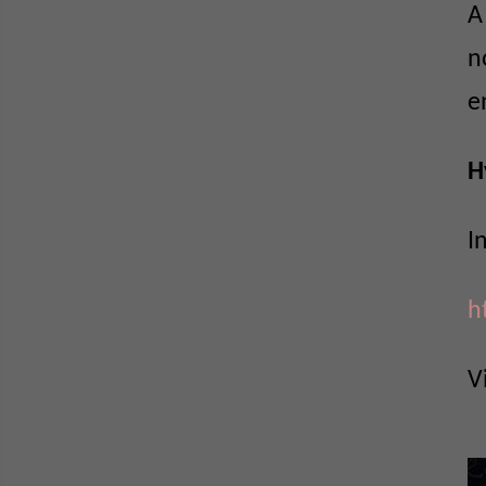
A
n
e
H
I
h
V