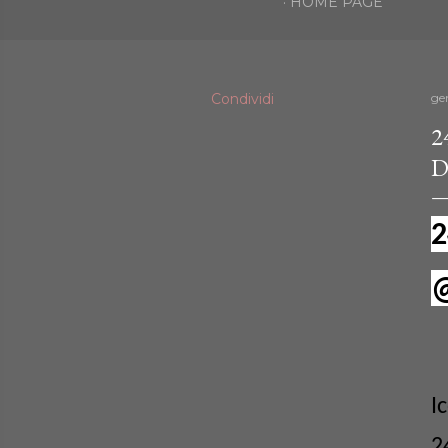
HOME PAGE
Condividi
ge
2
D
2
@
I
2