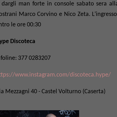
 dargli man forte in console sabato sera all
ostrani Marco Corvino e Nico Zeta. L'ingresso 
ntro le ore 00:30
ype Discoteca
nfoline: 377 0283207
ttps://www.instagram.com/discoteca.hype/
ia Mezzagni 40 - Castel Volturno (Caserta)