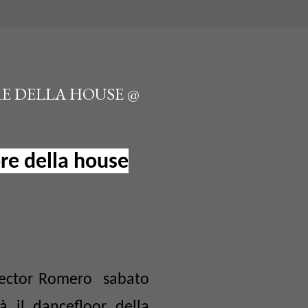
E DELLA HOUSE @
re della house
 Hector Romero sabato
à il dancefloor della