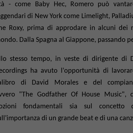
tà - come Baby Hec, Romero può vantare 
eggendari di New York come Limelight, Pallad
he Roxy, prima di approdare in alcuni dei ri
ondo. Dalla Spagna al Giappone, passando per 
llo stesso tempo, in veste di dirigente d
ecordings ha avuto l'opportunità di lavora
alibro di David Morales e del compian
vvero "The Godfather Of House Music", d
ozioni fondamentali sia sul concetto 
ull'importanza di un grande beat e di una canz