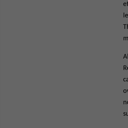
e
l
T
m
A
R
c
o
n
s