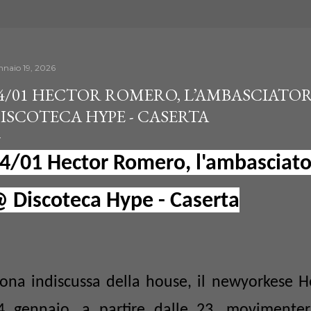
nnaio 19, 2026
4/01 HECTOR ROMERO, L’AMBASCIATOR
ISCOTECA HYPE - CASERTA
4/01 Hector Romero, l'ambasciato
 Discoteca Hype - Caserta
cona indiscussa della house, il newyorkese
4 gennaio, a partire dalle 23, movimenter