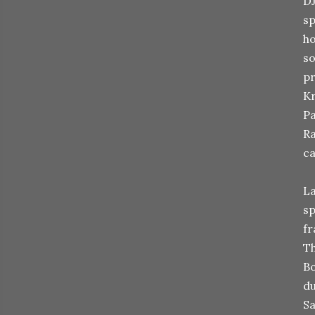
DJ
sp
ho
so
pr
Kr
Pa
Ra
ca
La
sp
fr
Th
Bo
du
Sa