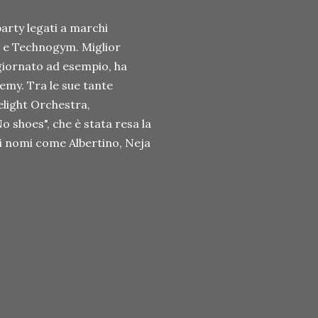
party legati a marchi
l e Technogym. Miglior
giornato ad esempio, ha
emy. Tra le sue tante
elight Orchestra,
 shoes", che è stata resa la
di nomi come Albertino, Neja