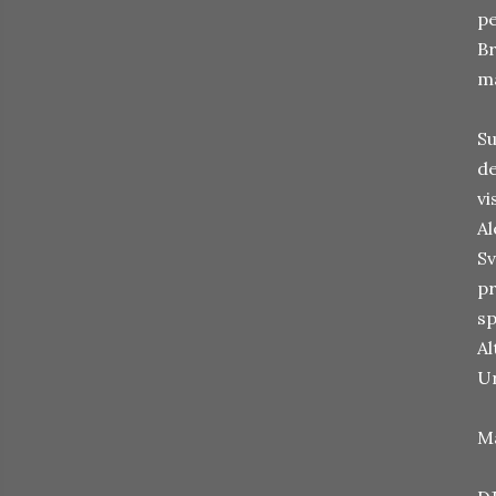
pe
Br
ma
Su
de
vi
Al
Sv
pr
sp
Al
Ur
Ma