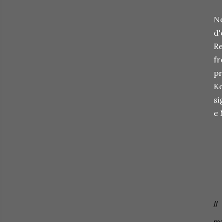
No
d'
Re
fr
pr
Ko
si
e 
//