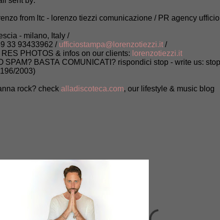
il sent by:
renzo from ltc - lorenzo tiezzi comunicazione / PR agency uffici
escia - milano, Italy /
9 33 93433962 /
ufficiostampa@lorenzotiezzi.it
/
 RES PHOTOS & infos on our clients:
lorenzotiezzi.it
 SPAM? BASTA COMUNICATI? rispondici stop - write us: stop (
 196/2003)
nna rock? check
alladiscoteca.com
, our lifestyle & music blog