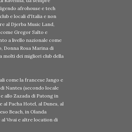
 di Ravenna, da sempre
iligendo afrohouse e tech
lub e locali d'Italia e non
pure al Djerba Music Land,
dj come Gregor Salto e
nto a livello nazionale come
o, Donna Rosa Marina di
 molti dei migliori club della
nali come la francese Jango e
 di Nantes (secondo locale
e allo Zazada di Patong in
he al Pacha Hotel, al Dunes, al
Beso Beach, in Olanda
 Vivai e altre location di