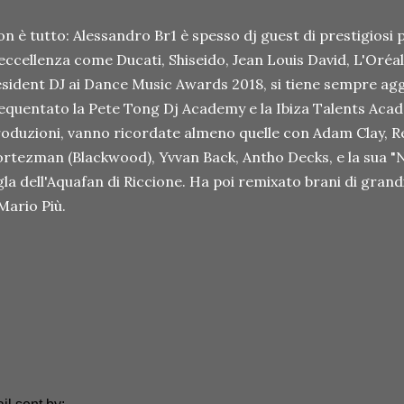
n è tutto: Alessandro Br1 è spesso dj guest di prestigiosi 
eccellenza come Ducati, Shiseido, Jean Louis David, L'Oréa
sident DJ ai Dance Music Awards 2018, si tiene sempre ag
equentato la Pete Tong Dj Academy e la Ibiza Talents Acad
oduzioni, vanno ricordate almeno quelle con Adam Clay, R
rtezman (Blackwood), Yvvan Back, Antho Decks, e la sua "No
gla dell'Aquafan di Riccione. Ha poi remixato brani di gran
Mario Più.