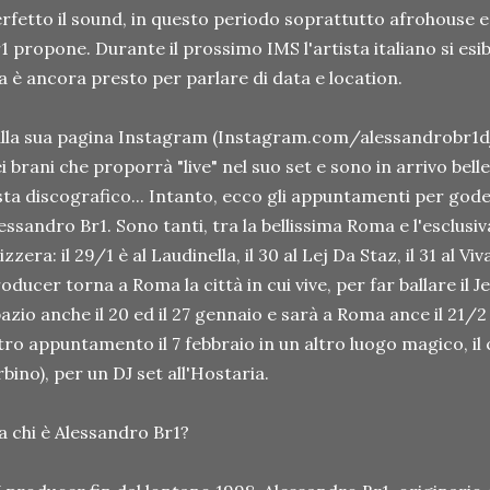
rfetto il sound, in questo periodo soprattutto afrohouse 
1 propone. Durante il prossimo IMS l'artista italiano si esibi
 è ancora presto per parlare di data e location.
lla sua pagina Instagram (Instagram.com/alessandrobr1dj/)
i brani che proporrà "live" nel suo set e sono in arrivo bell
sta discografico... Intanto, ecco gli appuntamenti per goder
essandro Br1. Sono tanti, tra la bellissima Roma e l'esclusiv
izzera: il 29/1 è al Laudinella, il 30 al Lej Da Staz, il 31 al Viv
oducer torna a Roma la città in cui vive, per far ballare il J
azio anche il 20 ed il 27 gennaio e sarà a Roma ance il 21/2
tro appuntamento il 7 febbraio in un altro luogo magico, il
bino), per un DJ set all'Hostaria.
 chi è Alessandro Br1?