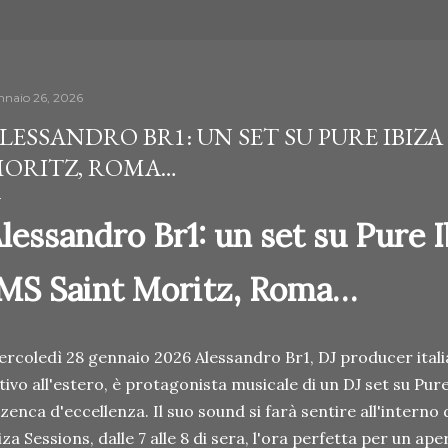
nnaio 26, 2026
LESSANDRO BR1: UN SET SU PURE IBIZA
ORITZ, ROMA…
lessandro Br1: un set su Pure I
MS Saint Moritz, Roma…
rcoledì 28 gennaio 2026 Alessandro Br1, DJ producer ital
tivo all'estero, è protagonista musicale di un DJ set su Pur
izenca d'eccellenza. Il suo sound si farà sentire all'inte
iza Sessions, dalle 7 alle 8 di sera, l'ora perfetta per un aperi