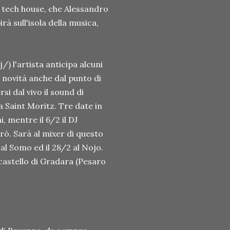
e tech house, che Alessandro
rà sull'isola della musica,
 l'artista anticipa alcuni
e novità anche dal punto di
si dal vivo il sound di
a Saint Moritz. Tre date in
ai, mentre il 6/2 il DJ
erò. Sarà al mixer di questo
 al Somo ed il 28/2 al Nojo.
 castello di Gradara (Pesaro