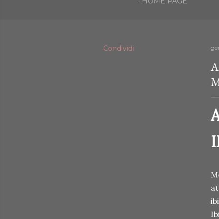
HOME PAGE
Condividi
ge
A
M
A
I
Me
at
ib
Ib