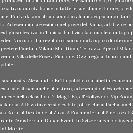
 producer fin dal lontano 1998, Alessandro Br1, originario
azia tra sonorità house in tutte le sue sfaccettature, pred
use. Porta da anni il suo sound in alcuni dei più importanti c
lo. Ad esempio si è esibito nel privé del Pacha, ad Ibiza e 
estigioso festival in Tunisia; ha diviso la console con top 
yder. Non solo, ha regalato il suo sound a spazi di riferime
peete e Pineta a Milano Marittima, Terrazza Aperol Milan
venna, Villa delle Rose a Riccione. Oggi regala il suo sound a
pitale.
 sua musica Alessandro Br1 la pubblica su label internazio
esso si esibisce anche all'estero, ad esempio al Warehouse
ancese nella classifica DJ Mag UK), all'Hollywood Vip Room 
ailandia. A Ibiza invece si è esibito, oltre che al Pacha, anc
ra Bora, al Destino e al Zazu. A Formentera al Pineta e al 
rante l'Amsterdam Dance Event. In Svizzera eccolo invece al
int Moritz.