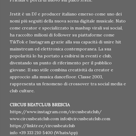
Friends e porta di nuovo sul palco Jrstit.
Jrstit è un DJ e producer italiano emerso come uno dei
nomi più seguiti della nuova scena digitale musicale. Nato
come creator e specializzato in mashup virali sui social,
ha raccolto milioni di follower su piattaforme come
TikTok e Instagram grazie alla sua capacità di unire hit
mainstream ed elettronica contemporanea. La sua
popolarità lo ha portato a esibirsi in eventi e club,
diventando un punto di riferimento per il pubblico
giovane. Il suo stile combina creatività da creator e
approccio alla musica dancefloor. Classe 2003,
rappresenta un fenomeno di crossover tra social media e
club culture.
CIRCUS BEATCLUB BRESCIA
https://www.instagram.com/circusbeatclub/
www.circusbeatclub.com info@circusbeatclub.com
https://linktr.ee/circusbeatclub
info +39 333 210 5400 (WhatsApp)