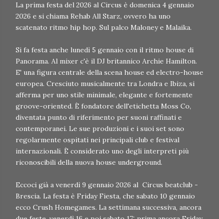
La prima festa del 2026 al Circus è domenica 4 gennaio
2026 e si chiama Rehab All Starz, ovvero ha uno
scatenato ritmo hip hop. Sul palco Maloney e Malaika.
Si fa festa anche lunedì 5 gennaio con il ritmo house di
Panorama. Al mixer c'è il DJ britannico Archie Hamilton.
E' una figura centrale della scena house ed electro-house
europea. Cresciuto musicalmente tra Londra e Ibiza, si
afferma per uno stile minimale, elegante e fortemente
groove-oriented. È fondatore dell'etichetta Moss Co,
diventata punto di riferimento per suoni raffinati e
contemporanei. Le sue produzioni e i suoi set sono
regolarmente ospitati nei principali club e festival
internazionali. È considerato uno degli interpreti più
riconoscibili della nuova house underground.
Eccoci già a venerdì 9 gennaio 2026 al Circus beatclub -
Brescia. La festa è Friday Fiesta, che sabato 10 gennaio
ecco Crush Homegames. La settimana successiva, ancora
due feste, venerdì 16 e poi sabato 17: prima ancora Friday