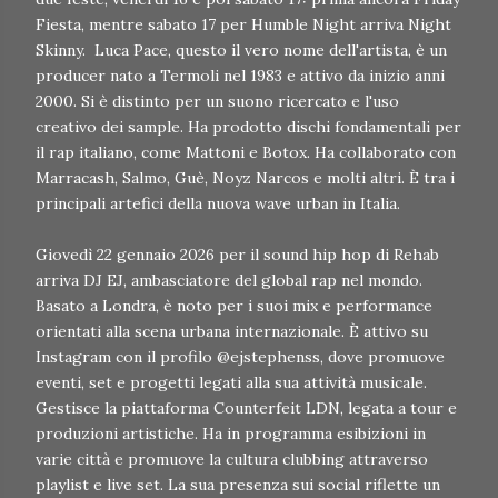
Fiesta, mentre sabato 17 per Humble Night arriva Night
Skinny. Luca Pace, questo il vero nome dell'artista, è un
producer nato a Termoli nel 1983 e attivo da inizio anni
2000. Si è distinto per un suono ricercato e l'uso
creativo dei sample. Ha prodotto dischi fondamentali per
il rap italiano, come Mattoni e Botox. Ha collaborato con
Marracash, Salmo, Guè, Noyz Narcos e molti altri. È tra i
principali artefici della nuova wave urban in Italia.
Giovedì 22 gennaio 2026 per il sound hip hop di Rehab
arriva DJ EJ, ambasciatore del global rap nel mondo.
Basato a Londra, è noto per i suoi mix e performance
orientati alla scena urbana internazionale. È attivo su
Instagram con il profilo @ejstephenss, dove promuove
eventi, set e progetti legati alla sua attività musicale.
Gestisce la piattaforma Counterfeit LDN, legata a tour e
produzioni artistiche. Ha in programma esibizioni in
varie città e promuove la cultura clubbing attraverso
playlist e live set. La sua presenza sui social riflette un