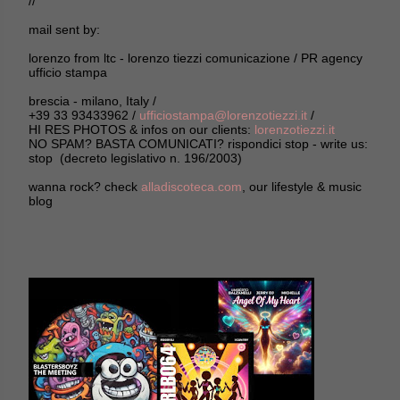
//
mail sent by:
lorenzo from ltc - lorenzo tiezzi comunicazione / PR agency
ufficio stampa
brescia - milano, Italy /
+39 33 93433962 /
ufficiostampa@lorenzotiezzi.it
/
HI RES PHOTOS & infos on our clients:
lorenzotiezzi.it
NO SPAM? BASTA COMUNICATI? rispondici stop - write us:
stop (decreto legislativo n. 196/2003)
wanna rock? check
alladiscoteca.com
, our lifestyle & music
blog