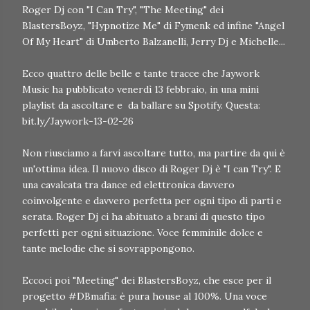
Roger Dj con "I Can Try", "The Meeting" dei
BlastersBoyz, "Hypnotize Me" di Fymenk ed infine "Angel
Of My Heart" di Umberto Balzanelli, Jerry Dj e Michelle...
Ecco quattro delle belle e tante tracce che Jaywork
Music ha pubblicato venerdì 13 febbraio, in una mini
playlist da ascoltare e da ballare su Spotify. Questa:
bit.ly/Jaywork-13-02-26
Non riusciamo a farvi ascoltare tutto, ma partire da qui è
un'ottima idea. Il nuovo disco di Roger Dj è "I can Try". E
una cavalcata tra dance ed elettronica davvero
coinvolgente e davvero perfetta per ogni tipo di parti e
serata. Roger Dj ci ha abituato a brani di questo tipo
perfetti per ogni situazione. Voce femminile dolce e
tante melodie che si sovrappongono.
Eccoci poi "Meeting" dei BlastersBoyz, che esce per il
progetto #DBmafia: è pura house al 100%. Una voce