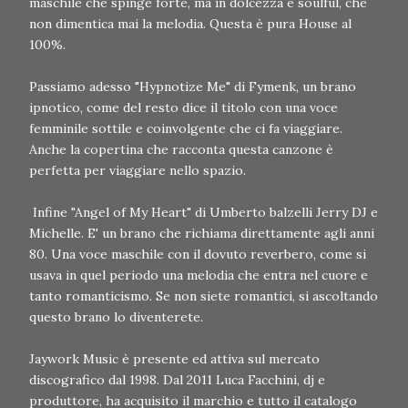
maschile che spinge forte, ma in dolcezza e soulful, che
non dimentica mai la melodia. Questa è pura House al
100%.
Passiamo adesso "Hypnotize Me" di Fymenk, un brano
ipnotico, come del resto dice il titolo con una voce
femminile sottile e coinvolgente che ci fa viaggiare.
Anche la copertina che racconta questa canzone è
perfetta per viaggiare nello spazio.
Infine "Angel of My Heart" di Umberto balzelli Jerry DJ e
Michelle. E' un brano che richiama direttamente agli anni
80. Una voce maschile con il dovuto reverbero, come si
usava in quel periodo una melodia che entra nel cuore e
tanto romanticismo. Se non siete romantici, si ascoltando
questo brano lo diventerete.
Jaywork Music è presente ed attiva sul mercato
discografico dal 1998. Dal 2011 Luca Facchini, dj e
produttore, ha acquisito il marchio e tutto il catalogo