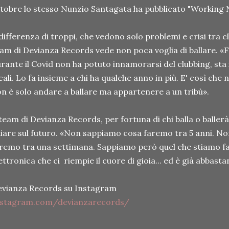
tobre lo stesso Nunzio Santagata ha pubblicato "Working 
differenza di troppi, che vedono solo problemi e crisi tra cl
am di Devianza Records vede non poca voglia di ballare. «F
rante il Covid non ha potuto innamorarsi del clubbing, sta 
cali. Lo fa insieme a chi ha qualche anno in più. E' così che 
n è solo andare a ballare ma appartenere a un tribù».
 team di Devianza Records, per fortuna di chi balla o ballerà
iare sul futuro. «Non sappiamo cosa faremo tra 5 anni. 
remo tra una settimana. Sappiamo però quel che stiamo f
ettronica che ci riempie il cuore di gioia... ed è già abbasta
vianza Records su Instagram
nstagram.com/devianzarecords/