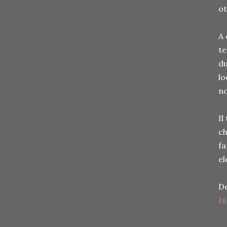
ot
A 
te
du
lo
no
Il
ch
fa
el
De
I