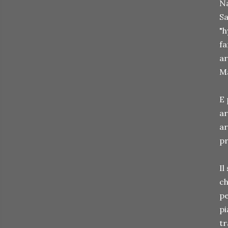
Na
Sa
"h
fa
ar
Ma
E 
ar
ar
pr
Il
ch
pe
pi
tr