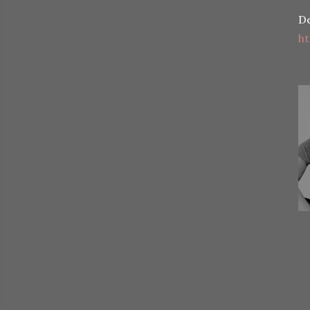
De
ht