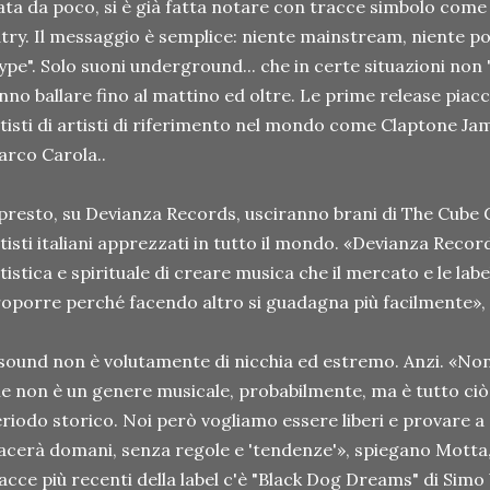
ta da poco, si è già fatta notare con tracce simbolo come 
try. Il messaggio è semplice: niente mainstream, niente po
ype". Solo suoni underground... che in certe situazioni non 
nno ballare fino al mattino ed oltre. Le prime release pia
tisti di artisti di riferimento nel mondo come Claptone Ja
rco Carola..
presto, su Devianza Records, usciranno brani di The Cube 
tisti italiani apprezzati in tutto il mondo. «Devianza Recor
tistica e spirituale di creare musica che il mercato e le la
oporre perché facendo altro si guadagna più facilmente», sp
 sound non è volutamente di nicchia ed estremo. Anzi. «Non
e non è un genere musicale, probabilmente, ma è tutto ciò
riodo storico. Noi però vogliamo essere liberi e provare a 
acerà domani, senza regole e 'tendenze'», spiegano Motta,
acce più recenti della label c'è "Black Dog Dreams" di Simo