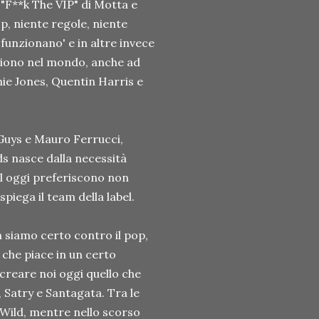
"F**k The VIP" di Motta e
p, niente regole, niente
'funzionano' e in altre invece
cciono nel mondo, anche ad
mie Jones, Quentin Harris e
Guys e Mauro Ferrucci,
ds nasce dalla necessità
bel oggi preferiscono non
iega il team della label.
 siamo certo contro il pop,
 che piace in un certo
creare noi oggi quello che
 Satry e Santagata. Tra le
 Wild, mentre nello scorso