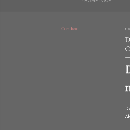
HOME PAGE
Condividi
ma
D
C
De
Al