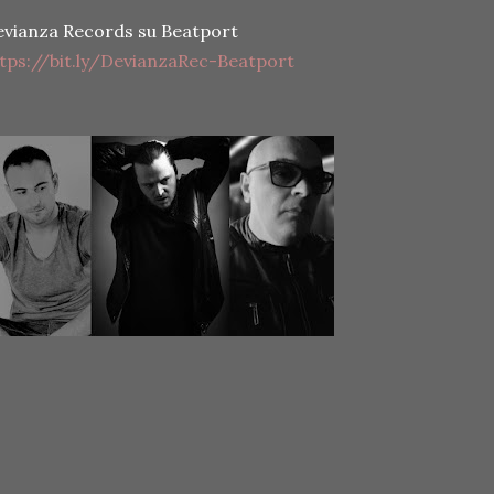
vianza Records su Beatport
tps://bit.ly/DevianzaRec-Beatport