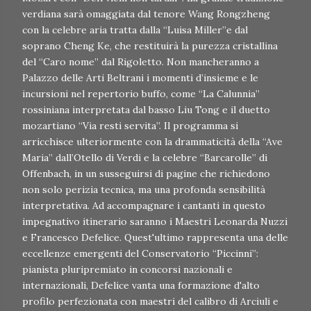
verdiana sarà omaggiata dal tenore Wang Rongzheng
con la celebre aria tratta dalla “Luisa Miller”e dal
soprano Cheng Ke, che restituirà la purezza cristallina
del “Caro nome” dal Rigoletto. Non mancheranno a
Palazzo delle Arti Beltrani i momenti d’insieme e le
incursioni nel repertorio buffo, come “La Calunnia”
rossiniana interpretata dal basso Liu Tong e il duetto
mozartiano “Via resti servita”. Il programma si
arricchisce ulteriormente con la drammaticità della “Ave
Maria” dall’Otello di Verdi e la celebre “Barcarolle” di
Offenbach, in un susseguirsi di pagine che richiedono
non solo perizia tecnica, ma una profonda sensibilità
interpretativa. Ad accompagnare i cantanti in questo
impegnativo itinerario saranno i Maestri Leonarda Nuzzi
e Francesco Defelice. Quest'ultimo rappresenta una delle
eccellenze emergenti del Conservatorio “Piccinni”:
pianista pluripremiato in concorsi nazionali e
internazionali, Defelice vanta una formazione d'alto
profilo perfezionata con maestri del calibro di Arciuli e