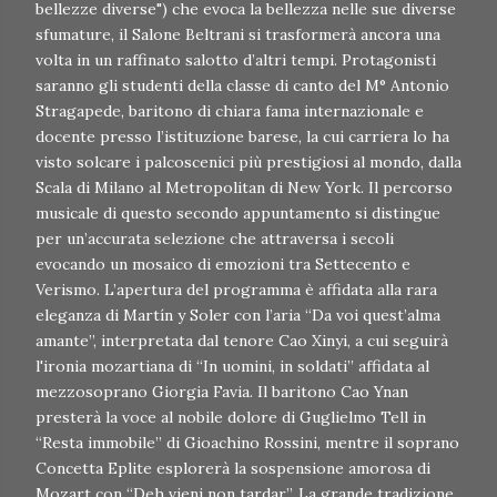
bellezze diverse") che evoca la bellezza nelle sue diverse
sfumature, il Salone Beltrani si trasformerà ancora una
volta in un raffinato salotto d’altri tempi. Protagonisti
saranno gli studenti della classe di canto del M° Antonio
Stragapede, baritono di chiara fama internazionale e
docente presso l’istituzione barese, la cui carriera lo ha
visto solcare i palcoscenici più prestigiosi al mondo, dalla
Scala di Milano al Metropolitan di New York. Il percorso
musicale di questo secondo appuntamento si distingue
per un’accurata selezione che attraversa i secoli
evocando un mosaico di emozioni tra Settecento e
Verismo. L’apertura del programma è affidata alla rara
eleganza di Martín y Soler con l’aria “Da voi quest’alma
amante”, interpretata dal tenore Cao Xinyi, a cui seguirà
l'ironia mozartiana di “In uomini, in soldati” affidata al
mezzosoprano Giorgia Favia. Il baritono Cao Ynan
presterà la voce al nobile dolore di Guglielmo Tell in
“Resta immobile” di Gioachino Rossini, mentre il soprano
Concetta Eplite esplorerà la sospensione amorosa di
Mozart con “Deh vieni non tardar”. La grande tradizione