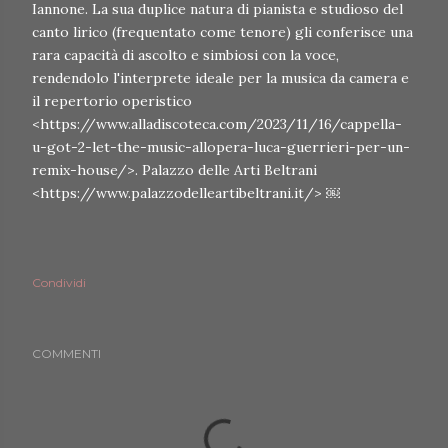
Iannone. La sua duplice natura di pianista e studioso del
canto lirico (frequentato come tenore) gli conferisce una
rara capacità di ascolto e simbiosi con la voce,
rendendolo l'interprete ideale per la musica da camera e
il repertorio operistico
<https://www.alladiscoteca.com/2023/11/16/cappella-
u-got-2-let-the-music-allopera-luca-guerrieri-per-un-
remix-house/>. Palazzo delle Arti Beltrani
<https://www.palazzodelleartibeltrani.it/> ￼
Condividi
COMMENTI