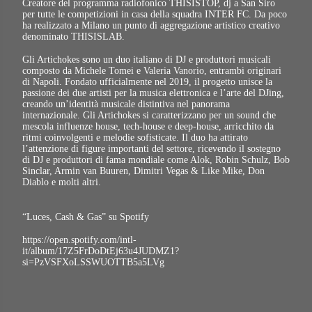
Creatore del programma radiofonico THISISTOP, dj a San Siro
per tutte le competizioni in casa della squadra INTER FC. Da poco
ha realizzato a Milano un punto di aggregazione artistico creativo
denominato THISISLAB.
Gli Artichokes sono un duo italiano di DJ e produttori musicali
composto da Michele Tomei e Valeria Vanorio, entrambi originari
di Napoli. Fondato ufficialmente nel 2019, il progetto unisce la
passione dei due artisti per la musica elettronica e l’arte del DJing,
creando un’identità musicale distintiva nel panorama
internazionale. Gli Artichokes si caratterizzano per un sound che
mescola influenze house, tech-house e deep-house, arricchito da
ritmi coinvolgenti e melodie sofisticate. Il duo ha attirato
l’attenzione di figure importanti del settore, ricevendo il sostegno
di DJ e produttori di fama mondiale come Alok, Robin Schulz, Bob
Sinclar, Armin van Buuren, Dimitri Vegas & Like Mike, Don
Diablo e molti altri.
“Luces, Cash & Gas” su Spotify
https://open.spotify.com/intl-
it/album/17Z5FrDoDtEj63u4JUDMZ1?
si=PzVSFXoLSSWUOTTB5a5LVg