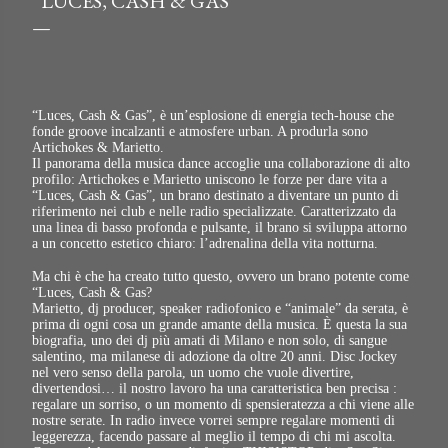
“LUCES, CASH & GAS”
“Luces, Cash & Gas”, è un’esplosione di energia tech-house che
fonde groove incalzanti e atmosfere urban. A produrla sono
Artichokes & Marietto.
Il panorama della musica dance accoglie una collaborazione di alto
profilo: Artichokes e Marietto uniscono le forze per dare vita a
“Luces, Cash & Gas”, un brano destinato a diventare un punto di
riferimento nei club e nelle radio specializzate. Caratterizzato da
una linea di basso profonda e pulsante, il brano si sviluppa attorno
a un concetto estetico chiaro: l’adrenalina della vita notturna.
Ma chi è che ha creato tutto questo, ovvero un brano potente come
“Luces, Cash & Gas?
Marietto, dj producer, speaker radiofonico e “animale” da serata, è
prima di ogni cosa un grande amante della musica. È questa la sua
biografia, uno dei dj più amati di Milano e non solo, di sangue
salentino, ma milanese di adozione da oltre 20 anni. Disc Jockey
nel vero senso della parola, un uomo che vuole divertire,
divertendosi… il nostro lavoro ha una caratteristica ben precisa :
regalare un sorriso, o un momento di spensieratezza a chi viene alle
nostre serate. In radio invece vorrei sempre regalare momenti di
leggerezza, facendo passare al meglio il tempo di chi mi ascolta.