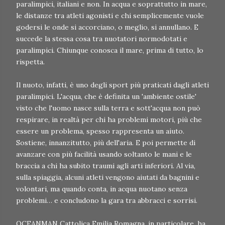
paralimpici, italiani e non. In acqua e soprattutto in mare,
le distanze tra atleti agonisti e chi semplicemente vuole
godersi le onde si accorciano, o meglio, si annullano. E
succede la stessa cosa tra nuotatori normodotati e
paralimpici. Chiunque conosca il mare, prima di tutto, lo
rispetta.
Il nuoto, infatti, è uno degli sport più praticati dagli atleti
paralimpici. L'acqua, che è definita un 'ambiente ostile'
visto che l'uomo nasce sulla terra e sott'acqua non può
respirare, in realtà per chi ha problemi motori, più che
essere un problema, spesso rappresenta un aiuto.
Sostiene, innanzitutto, più dell'aria. E poi permette di
avanzare con più facilità usando soltanto le mani e le
braccia a chi ha subito traumi agli arti inferiori. Al via,
sulla spiaggia, alcuni atleti vengono aiutati da bagnini e
volontari, ma quando conta, in acqua nuotano senza
problemi… e concludono la gara tra abbracci e sorrisi.
OCEANMAN Cattolica Emilia Romagna, in particolare, ha