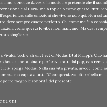
ssimo, conosce davvero la musica e pretende che il sound d
ternazionale al 100%. In un top club come questo, tutti, vip
ll’experience, sulle emozioni che vivono solo qui. Non solta
tto deve sempre essere perfetto. Chi come me è in console 
tuazioni come questa le vibes non mancano. Ma devi sempr
etato sbagliare».
a Vivaldi, tech e afro…. I set di Modus DJ al Philipp’s Club
ro house, contaminate per brevi tratti dal pop, con remix 
felici», spiega Modus. Nella sua vita privata, invece, come a
omer… ma capita a tutti, DJ compresi. Ascoltare bella musi
oporre meglio le sonorità del presente.
ODUS DJ