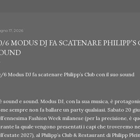
ugno 17, 2026
0/6 MODUS DJ FA SCATENARE PHILIPP’S
OUND
/6 Modus DJ fa scatenare Philipp’s Club con il suo sound
è sound e sound. Modus DJ, con la sua musica, è protagonis
me sempre non fa ballare un party qualsiasi. Sabato 20 gi
ll’ennesima Fashion Week milanese (per la precisione, è qu
rante la quale vengono presentati i capi che troveremo n
ll’estate 2027), al Philipp’s Club & Restaurant di Philipp Plei