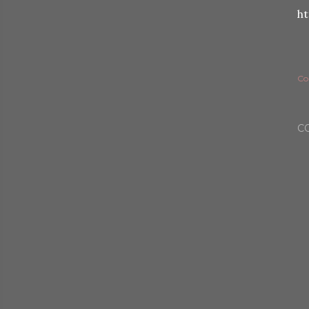
h
Co
C