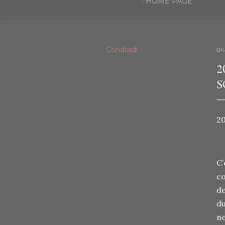
HOME PAGE
Condividi
gi
2
S
20
C’
co
de
du
ne