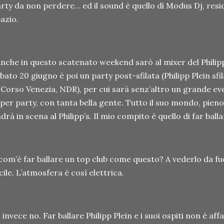
rty da non perdere… ed il sound è quello di Modus Dj, resi
azio.
nche in questo scatenato weekend sarò al mixer del Philipp
bato 20 giugno è poi un party post-sfilata (Philipp Plein sf
 Corso Venezia, NDR), per cui sarà senz’altro un grande ev
per party, con tanta bella gente. Tutto il suo mondo, pien
drà in scena al Philipp’s. Il mio compito è quello di far ballar
com’è far ballare un top club come questo? A vederlo da fuo
cile. L’atmosfera è così elettrica.
 invece no. Far ballare Philipp Plein e i suoi ospiti non è affat