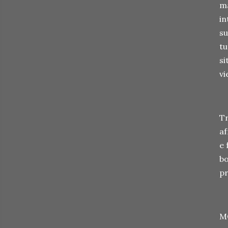
ma
in
su
tu
si
vi
Tr
af
e 
bo
pr
M