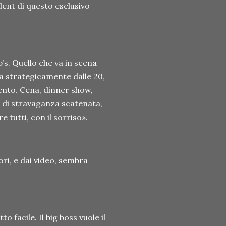
dent di questo esclusivo
’s. Quello che va in scena
ila strategicamente dalle 20,
ento. Cena, dinner show,
o di stravaganza scatenata,
e tutti, con il sorriso».
ri, e dai video, sembra
to facile. Il big boss vuole il