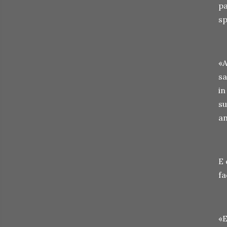
pa
sp
«A
sa
in
su
an
E 
fa
«E