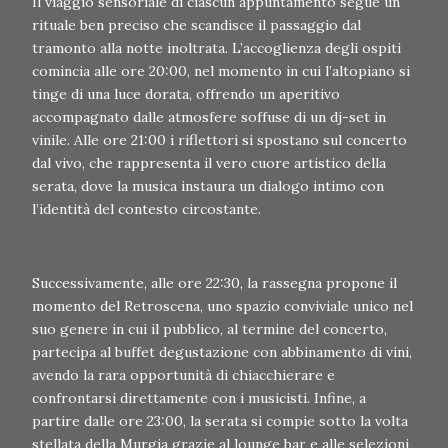
Il viaggio sensoriale di ciascun appuntamento segue un
rituale ben preciso che scandisce il passaggio dal
tramonto alla notte inoltrata. L’accoglienza degli ospiti
comincia alle ore 20:00, nel momento in cui l’altopiano si
tinge di una luce dorata, offrendo un aperitivo
accompagnato dalle atmosfere soffuse di un dj-set in
vinile. Alle ore 21:00 i riflettori si spostano sul concerto
dal vivo, che rappresenta il vero cuore artistico della
serata, dove la musica instaura un dialogo intimo con
l’identità del contesto circostante.
Successivamente, alle ore 22:30, la rassegna propone il
momento del Retroscena, uno spazio conviviale unico nel
suo genere in cui il pubblico, al termine del concerto,
partecipa al buffet degustazione con abbinamento di vini,
avendo la rara opportunità di chiacchierare e
confrontarsi direttamente con i musicisti. Infine, a
partire dalle ore 23:00, la serata si compie sotto la volta
stellata della Murgia grazie al lounge bar e alle selezioni