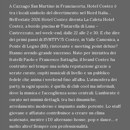
A Cazzago San Martino in Franciacorta, Hotel Costez è
tra i locali simbolo del divertimento nel Nord Italia…
Nell’estate 2026 Hotel Costez diventa La Caleta Hotel
Costez, a bordo piscina @ Tintarella di Luna –
Castrezzato, nel week-end, dalle 22 alle 2 e 30. E che dire
dei primi passi di SVNTFV75 Costez, in Valle Camonica, a
Ponte di Legno (BS), ristorante e meeting point deluxe?
Stanno avendo grande successo. Nato per iniziativa dei
fratelli Paolo e Francesco Battaglia, il brand Costez ha
costruito nel tempo una solida reputazione grazie a
serate curate, ospiti musicali di livello e un pubblico
fedele che anima i weekend fino all’alba. L’atmosfera dei
party, in ogni spazio, è quella di club cool ma informali,
dove la musica e l’accoglienza sono centrali. L’ambiente è
curato nei minimi dettagli, tra luci dinamiche,
arredamento moderno e impianto audio potente. Lo staff
giovane e affiatato contribuisce a creare un clima
scatenato, mentre i DJ alternano house, pop e dance… e
molto altro! Sempre con professionalità.