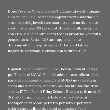
Dopo l’evento True Love dell’1 giugno, giovedì 4 giugno
si parte con Frìo!, scatenato appuntamento informale e
scatenato del giovedì raccontato tramite un divertente
spot in stile anni ’80 sui social. Il caldo dà alla testa, ma
con Frìo! si può ballare senza troppi problemi. Venerdì 5
giugno torna Rehab All Starz, appuntamento
decisamente hip hop. Al mixer DJ Jay K e Malaika),
mentre la settimana si chiude con Saturday Club.
E quindi, come dicevamo… Frìo!, Rehab, Student Party e
poi Toman, al MOLO. E quindi adesso tocca allo student
party di riferimento. Lunedì 8 al MOLO ne va infatti in
scena uno scatenato, dedicato ovviamente alla fine della
scuola. E’ The End of F*ing School. È un party firmato Æ.
Si tratta di appuntamenti dedicati soprattutto ai
teenager, in un locale perfetto per loro e per tutti
coloro che vogliano divertirsi al massimo. I veri