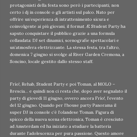
protagonisti della festa sono però i partecipanti, non
certo i dj in console o gli artisti sul palco. Nato per
offrire un’esperienza di intrattenimento sicura e
coinvolgente ai più giovani, il format Æ Student Party ha
saputo conquistare il pubblico grazie a una formula
collaudata: DJ set dinamici, scenografie spettacolari e
un’atmosfera elettrizzante. La stessa festa, tra l’altro,
domenica 7 giugno si svolge al River Garden Cremona, a
Soncino, locale gestito dallo stesso staff.
Frìo!, Rehab, Student Party e poi Toman, al MOLO –
Brescia… e quindi non ci resta che, dopo aver segnalato il
party di giovedì 11 giugno, ovvero ancora Frìo!, l’evento
del 12 giugno. Quando per l’house party Panorama il
super DJ in console c’è l’olandese Toman. Figura di
spicco della nuova scena elettronica, Toman è cresciuto
ad Amsterdam ed ha iniziato a studiare la batteria
durante l’adolescenza per pura passione. Questo amore