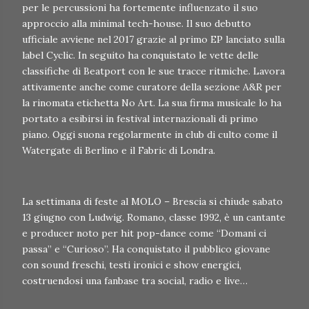
per le percussioni ha fortemente influenzato il suo
approccio alla minimal tech-house. Il suo debutto
ufficiale avviene nel 2017 grazie al primo EP lanciato sulla
label Cyclic. In seguito ha conquistato le vette delle
classifiche di Beatport con le sue tracce ritmiche. Lavora
attivamente anche come curatore della sezione A&R per
la rinomata etichetta No Art. La sua firma musicale lo ha
portato a esibirsi in festival internazionali di primo
piano. Oggi suona regolarmente in club di culto come il
Watergate di Berlino e il Fabric di Londra.
La settimana di feste al MOLO – Brescia si chiude sabato
13 giugno con Ludwig. Romano, classe 1992, è un cantante
e producer noto per hit pop-dance come “Domani ci
passa” e “Curioso”. Ha conquistato il pubblico giovane
con sound freschi, testi ironici e show energici,
costruendosi una fanbase tra social, radio e live…