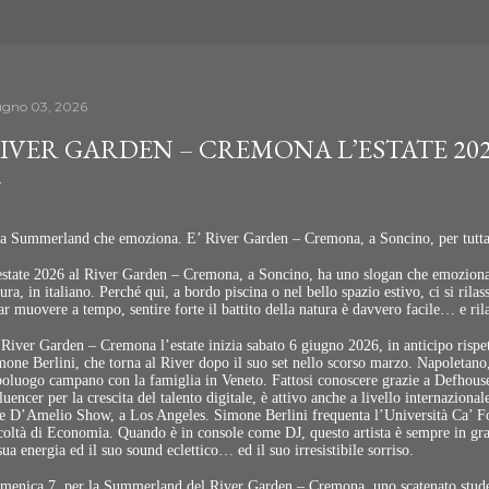
ugno 03, 2026
IVER GARDEN – CREMONA L’ESTATE 2
a Summerland che emoziona. E’ River Garden – Cremona, a Soncino, per tutta 
estate 2026 al River Garden – Cremona, a Soncino, ha uno slogan che emozion
ura, in italiano. Perché qui, a bordo piscina o nel bello spazio estivo, ci si ri
ar muovere a tempo, sentire forte il battito della natura è davvero facile… e ril
River Garden – Cremona l’estate inizia sabato 6 giugno 2026, in anticipo rispett
one Berlini, che torna al River dopo il suo set nello scorso marzo. Napoletano, c
poluogo campano con la famiglia in Veneto. Fattosi conoscere grazie a Defhouse
luencer per la crescita del talento digitale, è attivo anche a livello internaziona
e D’Amelio Show, a Los Angeles. Simone Berlini frequenta l’Università Ca’ Fosc
coltà di Economia. Quando è in console come DJ, questo artista è sempre in gra
sua energia ed il suo sound eclettico… ed il suo irresistibile sorriso.
menica 7, per la Summerland del River Garden – Cremona, uno scatenato stude