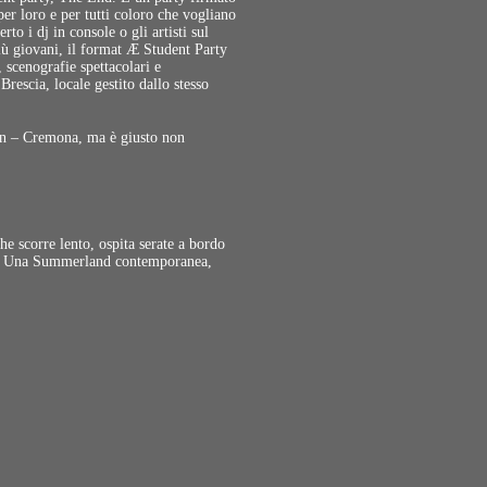
per loro e per tutti coloro che vogliano
rto i dj in console o gli artisti sul
più giovani, il format Æ Student Party
 scenografie spettacolari e
Brescia, locale gestito dallo stesso
en – Cremona, ma è giusto non
e scorre lento, ospita serate a bordo
gno. Una Summerland contemporanea,