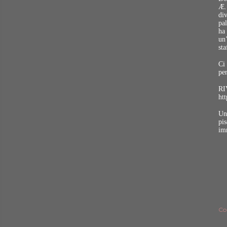
Æ. 
div
pal
ha 
un’
sta
Ci
pe
RI
ht
Una
pi
im
Co