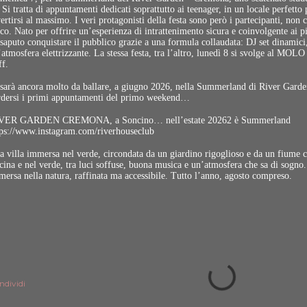
Si tratta di appuntamenti dedicati soprattutto ai teenager, in un locale perfetto 
ertirsi al massimo. I veri protagonisti della festa sono però i partecipanti, non ce
co. Nato per offrire un’esperienza di intrattenimento sicura e coinvolgente ai 
saputo conquistare il pubblico grazie a una formula collaudata: DJ set dinamici,
atmosfera elettrizzante. La stessa festa, tra l’altro, lunedì 8 si svolge al MOLO 
ff.
 sarà ancora molto da ballare, a giugno 2026, nella Summerland di River Gard
rdersi i primi appuntamenti del primo weekend…
VER GARDEN CREMONA, a Soncino… nell’estate 20262 è Summerland
tps://www.instagram.com/riverhouseclub
 villa immersa nel verde, circondata da un giardino rigoglioso e da un fiume ch
scina e nel verde, tra luci soffuse, buona musica e un’atmosfera che sa di so
mersa nella natura, raffinata ma accessibile. Tutto l’anno, agosto compreso.
ndividi