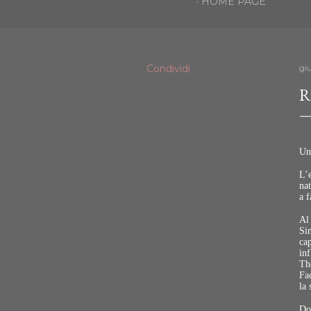
HOME PAGE
Condividi
gi
R
Un
L’
nat
a f
Al 
Sim
ca
inf
Th
Fa
la 
Do