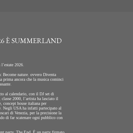
026 È SUMMERLAND
l’estate 2026.
a: Become nature. ovvero Diventa
lassa prima ancora che la musica cominci
assante.
o al calendario, con il DJ set di
lasse 2000, l’artista ha lasciato il
, concept house italiana per
le. Negli USA ha infatti partecipato al
ari di Venezia, per la precisione la
do di far scatenare ogni pubblico con
nt party, The End. È un party firmato