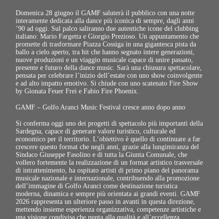
Domenica 28 giugno il GAMF saluterà il pubblico con una notte
interamente dedicata alla dance più iconica di sempre, dagli anni
’90 ad oggi. Sul palco saliranno due autentiche icone del clubbing
italiano: Mario Fargetta e Giorgio Prezioso. Un appuntamento che
promette di trasformare Piazza Cossiga in una gigantesca pista da
ballo a cielo aperto, tra hit che hanno segnato intere generazioni,
nuove produzioni e un viaggio musicale capace di unire passato,
presente e futuro della dance music. Sarà una chiusura spettacolare,
pensata per celebrare l’inizio dell’estate con uno show coinvolgente
e ad alto impatto emotivo. Si chiude con uno scatenato Fire Show
by Gionata Feuer Frei e Fabio Fire Phoenix.
GAMF – Golfo Aranci Music Festival cresce anno dopo anno
Si conferma oggi uno dei progetti di spettacolo più importanti della
Sardegna, capace di generare valore turistico, culturale ed
economico per il territorio. L’obiettivo è quello di continuare a far
crescere questo format che negli anni, grazie alla lungimiranza del
Sindaco Giuseppe Fasolino e di tutta la Giunta Comunale, che
vollero fortemente la realizzazione di un format artistico trasversale
di intrattenimento, ha ospitato artisti di primo piano del panorama
musicale nazionale e internazionale, contribuendo alla promozione
dell’immagine di Golfo Aranci come destinazione turistica
moderna, dinamica e sempre più orientata ai grandi eventi. GAMF
2026 rappresenta un ulteriore passo in avanti in questa direzione,
mettendo insieme esperienza organizzativa, competenze artistiche e
una visione condivisa che punta alla qualità e all’eccellenza.