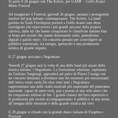
Si parte il 26 giugno con The Kolors, per GAMF – Golfo Aranci
Music Festival
Ad inaugurare il Festival, giovedì 26 giugno, saranno i protagonisti
assoluti del pop italiano contemporaneo: The Kolors. La band
guidata da Stash Fiordispino porterà a Golfo Aranci uno show
travolgente che ripercorrerà i più grandi successi della propria
carriera, dalle hit che hanno conquistato le classifiche italiane fino
ai brani più recenti che stanno dominando radio, piattaforme
digitali e palchi estivi. Un concerto pensato per coinvolgere un
pubblico trasversale, tra energia, spettacolo e una produzione
scenica di grande impatto.
Il 27 giugno arrivano i Negramaro
Venerdì 27 giugno sarà la volta di una delle band più amate della
musica italiana: i Negramaro. La formazione salentina, capitanata
da Giuliano Sangiorgi, approderà sul palco di Piazza Cossiga con
un concerto destinato a diventare uno dei momenti più emozionanti
dell’intera estate sarda.Da oltre vent’anni i Negramaro
rappresentano una delle realtà musicali più importanti del panorama
nazionale, capaci di unire rock, pop e poesia in uno stile unico che
ha conquistato milioni di fan. I grandi classici del loro repertorio e
le produzioni più recenti accompagneranno il pubblico in una serata
all’insegna delle emozioni e della grande musica dal vivo.
Il 28 giugno si chiude con la grande dance italiana di Fargetta e
Prezioso