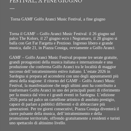
FESTIVAL, A FINE GIUGNO
Torna GAMF Golfo Aranci Music Festival, a fine giugno
Torna il GAMF – Golfo Aranci Music Festival: il 26 giugno sul
palco The Kolors, il 27 giugno ecco i Negramaro, il 28 giugno si
balla con Get Far Fargetta e Prezioso. Ingresso libero e grande
musica, dalle 21, in Piazza Cossiga, ovviamente a Golfo Aranci.
GAMF – Golfo Aranci Music Festival propone tre serate gratuite,
grandi protagonisti della musica italiana e internazionale e una
produzione che conferma Golfo Aranci tra le località di maggior
successo dell’intrattenimento estivo italiano. L’estate 2026 in
Sardegna si prepara ad accendersi con uno degli appuntamenti più
attesi della stagione: il ritorno del GAMF – Golfo Aranci Music
Festival, la manifestazione che negli ultimi anni ha contribuito a
trasformare Golfo Aranci in uno dei principali punti di riferimento
per la musica dal vivo e i grandi eventi in Sardegna. L’edizione
2026 porta sul palco un cartellone artistico di assoluto prestigio,
capace di parlare a pubblici differenti e di abbracciare più
generazioni. Per tre giorni consecutivi, Piazza Cossiga diventerà il
cuore pulsante della musica, dell’intrattenimento e della
promozione territoriale, offrendo gratuitamente a residenti e turisti
uno spettacolo di altissimo livello.